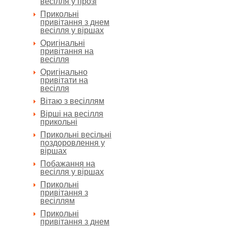
весілля у прозі
Прикольні
привітання з днем
весілля у віршах
Оригінальні
привітання на
весілля
Оригінально
привітати на
весілля
Вітаю з весіллям
Вірші на весілля
прикольні
Прикольні весільні
поздоровлення у
віршах
Побажання на
весілля у віршах
Прикольні
привітання з
весіллям
Прикольні
привітання з днем