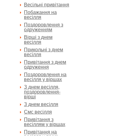
Весільні привітання
Побажання на
весілля
Поздоровлення з
одруженням
Вірші з днем
весілля
Прикольні з днем
весілля
Привітання з днем
одруження
Поздоровлення на
весілля у віршах
З днем весілля,
поздоровлення-
вірші
З днем весілля
Смс весілля
Привітання з
весіллям у віршах
Привітання на