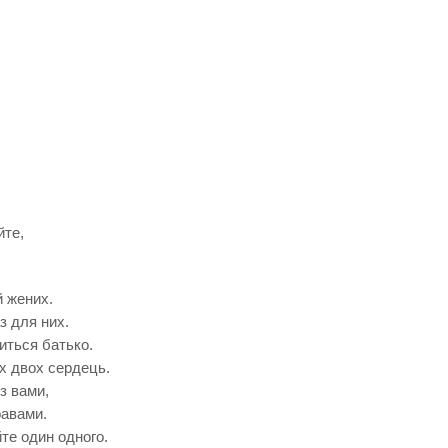
йте,
й жених.
з для них.
иться батько.
х двох сердець.
з вами,
равами.
те один одного.