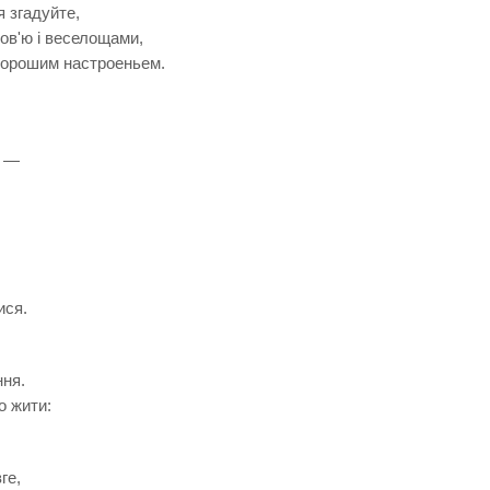
я згадуйте,
ов'ю і веселощами,
 хорошим настроеньем.
е —
ися.
ння.
о жити:
ге,