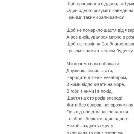
Щоб працювали віддано, як бджі
Один одного розуміти завжди н
І юними такими залишалися!
Щоб не померкло щастя від чвар
А все вирішувалося мирно в роз
Щоб на терпіння Бог благослови
І разом з вами з теплом будинку
Ми хочемо вам побажати
Дружною сім'єю стати,
Народити діточок незабаром,
З ними відпочивати на море,
В гори з ними і в похід.
Щастя на сто років вперед!
Жити без сварок, непорозумінн
Ось від нас для вас завдання.
І любов зберігати один одного,
Нехай заздрить округу!
Буде радість нескінченною,