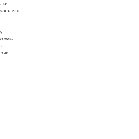
лки,
амагалися
,
мовах.
в
 жив!
я —