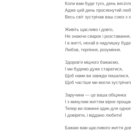
Коли вам буде туго, день весілл
Адже цей день просякнутий люб
Весь світ зустрічав ваш союз з
Живіть щасливо і довго,
Не знаючи сварок і розставання.
І в житті, нехай в надлишку буд
Любов, терпіння, розуміння.
Здоров'я міцного бажаємо,
І ми будемо дуже старатися,
Щоб нами ви завжди пишалися,
Щоб частіше ми могли зустрічат
Заручини — це ваша обіцянка
І з минулим життям вірне проща
Тепер ви повинні один для одног
І довіряти, і віддано любити!
Бажаю вам щасливого життя дов