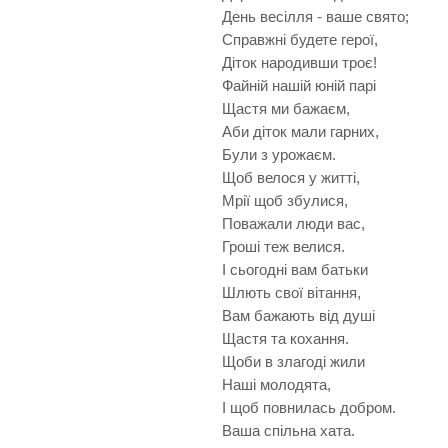
День весілля - ваше свято;
Справжні будете герої,
Діток народивши троє!
Файній нашій юній парі
Щастя ми бажаєм,
Аби діток мали гарних,
Були з урожаєм.
Щоб велося у житті,
Мрії щоб збулися,
Поважали люди вас,
Гроші теж велися.
І сьогодні вам батьки
Шлють свої вітання,
Вам бажають від душі
Щастя та кохання.
Щоби в злагоді жили
Наші молодята,
І щоб повнилась добром.
Ваша спільна хата.