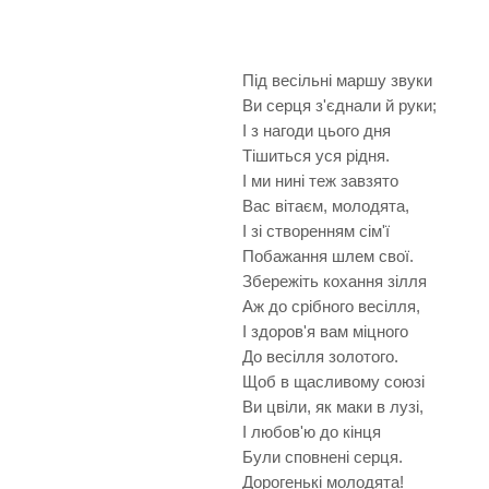
Під весільні маршу звуки
Ви серця з'єднали й руки;
І з нагоди цього дня
Тішиться уся рідня.
І ми нині теж завзято
Вас вітаєм, молодята,
І зі створенням сім'ї
Побажання шлем свої.
Збережіть кохання зілля
Аж до срібного весілля,
І здоров'я вам міцного
До весілля золотого.
Щоб в щасливому союзі
Ви цвіли, як маки в лузі,
І любов'ю до кінця
Були сповнені серця.
Дорогенькі молодята!