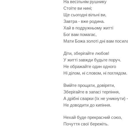
На весільнім рушнику
Стоїте ви нині;
Ще сьогодні вільні ви,
Завтра - вже родина.
Хай в подружньому житті
Бог вам помагає,
Мати Божа золоті дні вам посил
Діти, зберігайте любов!
У житті завжди будьте поруч.
Не ображайте один одного
Ні ділом, ні словом, ні поглядом.
Вмійте прощати, довіряти,
Зберігайте в запасі терпіння,
А дрібні сварки (їх не уникнути)
Не доводити до кипіння.
Нехай буде прекрасний союз,
Почуття свої бережіть.