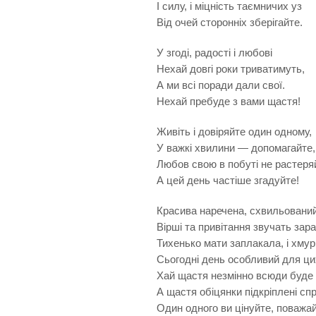
І силу, і міцність таємничих уз
Від очей сторонніх зберігайте.
У згоді, радості і любові
Нехай довгі роки триватимуть,
А ми всі поради дали свої.
Нехай пребуде з вами щастя!
Живіть і довіряйте один одному,
У важкі хвилини — допомагайте,
Любов свою в побуті не растеря
А цей день частіше згадуйте!
Красива наречена, схвильовани
Вірші та привітання звучать зара
Тихенько мати заплакала, і хмур
Сьогодні день особливий для ци
Хай щастя незмінно всюди буде 
А щастя обіцянки підкріплені сп
Один одного ви цінуйте, поважай