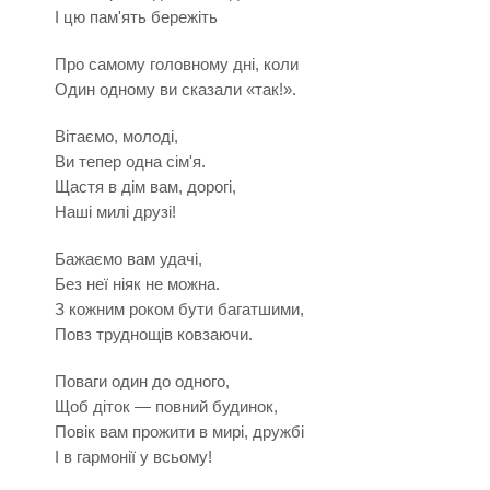
І цю пам'ять бережіть
Про самому головному дні, коли
Один одному ви сказали «так!».
Вітаємо, молоді,
Ви тепер одна сім'я.
Щастя в дім вам, дорогі,
Наші милі друзі!
Бажаємо вам удачі,
Без неї ніяк не можна.
З кожним роком бути багатшими,
Повз труднощів ковзаючи.
Поваги один до одного,
Щоб діток — повний будинок,
Повік вам прожити в мирі, дружбі
І в гармонії у всьому!