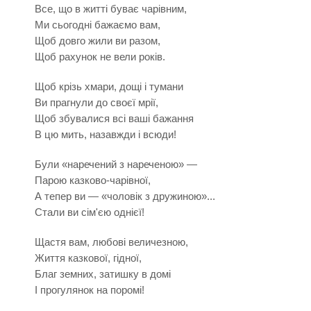
Все, що в житті буває чарівним,
Ми сьогодні бажаємо вам,
Щоб довго жили ви разом,
Щоб рахунок не вели років.
Щоб крізь хмари, дощі і тумани
Ви прагнули до своєї мрії,
Щоб збувалися всі ваші бажання
В цю мить, назавжди і всюди!
Були «наречений з нареченою» —
Парою казково-чарівної,
А тепер ви — «чоловік з дружиною»...
Стали ви сім'єю однієї!
Щастя вам, любові величезною,
Життя казкової, гідної,
Благ земних, затишку в домі
І прогулянок на поромі!