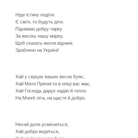
Ніде істину подіти:
Є сім’я, то будуть діти.
Піднімаю добру чарку
За високу нашу марку,
Щоб сказать могли віднині:
Зроблено на Україні!
Хай у серцях ваших весна буяє,
Хай Мати Пречиста в опіці вас має,
Хай Господь дарує надію й тепло
На Многії літа, на щастя й добро.
Нехай доля усміхнеться,
Хай добро ведеться,