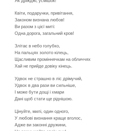
Як дріжджі, усмішок!
Квіти, подарунки, привітання,
Законом визнана любов!
Ви разом з цієї миті:
Одна дорога, загальний кров!
Злітає в небо голубко,
На пальцях золото кілець,
Щасливим проміннячкам на обличчях
Хай не прийде довіку кінець.
Удвох не страшно в ліс дрімучий,
Удвох в два рази ви сильніше,
І може бути дощі і хмари
Дані щоб стати ще ріднішою.
Цінуйте, милі, один одного,
У любові визнання краще вголос,
Адже ви законні дружини,