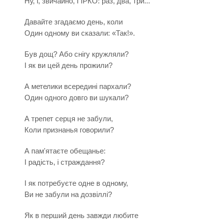
Ну, і, звичайно, ГІРКО: раз, два, три...
Давайте згадаємо день, коли
Один одному ви сказали: «Так!».
Був дощ? Або снігу кружляли?
І як ви цей день прожили?
А метелики всередині пархали?
Один одного довго ви шукали?
А трепет серця не забули,
Коли признанья говорили?
А пам'ятаєте обещанье:
І радість, і страждання?
І як потребуєте одне в одному,
Ви не забули на дозвіллі?
Як в перший день завжди любите