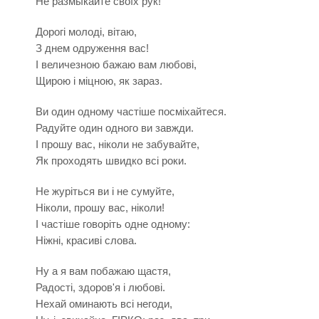
Не размыкайте своїх рук!
Дорогі молоді, вітаю,
З днем одруження вас!
І величезною бажаю вам любові,
Щирою і міцною, як зараз.
Ви один одному частіше посміхайтеся.
Радуйте один одного ви завжди.
І прошу вас, ніколи не забувайте,
Як проходять швидко всі роки.
Не журіться ви і не сумуйте,
Ніколи, прошу вас, ніколи!
І частіше говоріть одне одному:
Ніжні, красиві слова.
Ну а я вам побажаю щастя,
Радості, здоров'я і любові.
Нехай оминають всі негоди,