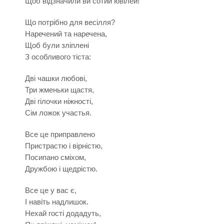
Щоб відзначили ви сотий ювілей!
Що потрібно для весілля?
Наречений та наречена,
Щоб були зліплені
З особливого тіста:
Дві чашки любові,
Три жменьки щастя,
Дві гілочки ніжності,
Сім ложок участья.
Все це приправлено
Пристрастю і вірністю,
Посипано сміхом,
Дружбою і щедрістю.
Все це у вас є,
І навіть надлишок.
Нехай гості додадуть,