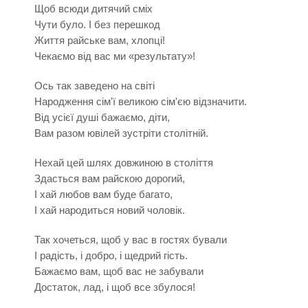
Щоб всюди дитячий сміх
Чути було. І без перешкод
Життя райське вам, хлопці!
Чекаємо від вас ми «результату»!
Ось так заведено на світі
Народження сім'ї великою сім'єю відзначити.
Від усієї душі бажаємо, діти,
Вам разом ювілей зустріти столітній.
Нехай цей шлях довжиною в століття
Здасться вам райскою дорогий,
І хай любов вам буде багато,
І хай народиться новий чоловік.
Так хочеться, щоб у вас в гостях бували
І радість, і добро, і щедрий гість.
Бажаємо вам, щоб вас не забували
Достаток, лад, і щоб все збулося!