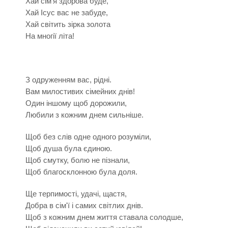
Хай сім’я здорова буде,
Хай Ісус вас не забуде,
Хай світить зірка золота
На многії літа!
З одруженням вас, рідні.
Вам милостивих сімейних днів!
Один іншому щоб дорожили,
Любили з кожним днем сильніше.
Щоб без слів одне одного розуміли,
Щоб душа була єдиною.
Щоб смутку, болю не пізнали,
Щоб благосклонною була доля.
Ще терпимості, удачі, щастя,
Добра в сім'ї і самих світлих днів.
Щоб з кожним днем життя ставала солодше,