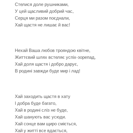
Стелися доле рушниками,
У цей щасливий добрий час,
Серця ми разом поєднали,
Хай щастя не лишає й вас!
Нехай Ваша любов трояндою квітне,
Життєвий шлях встеляє успіх-зорепад,
Хай доля щастя і добро дарує,
В родині завжди буде мир і лад!
Хай заходить щастя в хату
І добра буде багато,
Хай в родині сліз не буде,
Хай шанують вас усюди.
Хай сонце вам щиро сміється,
Хай у житті все вдається,