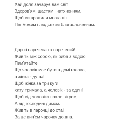
Хай доля зачарує вам світ
Здоров'ям, щастям і натхненням,
Щоб ви прожили многа літ
Під Божим і людським благословенням.
Дорогі наречена та наречений!
Живіть між собою, як риба з водою.
Пам'ятайте!
Що чоловік має бути в домі голова,
а жінка - душа!
Щоб жінка за три куги
хату тримала, а чоловік - за один!
Щоб від чоловіка пахло вітром,
А від господині димом.
Живіть в парочці до ста!
За це вип'єм чарочку до дна.