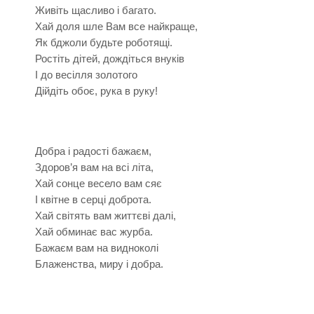
Живіть щасливо і багато.
Хай доля шле Вам все найкраще,
Як бджоли будьте роботящі.
Ростіть дітей, дождіться внуків
І до весілля золотого
Дійдіть обоє, рука в руку!
Добра і радості бажаєм,
Здоров’я вам на всі літа,
Хай сонце весело вам сяє
І квітне в серці доброта.
Хай світять вам життєві далі,
Хай обминає вас журба.
Бажаєм вам на видноколі
Блаженства, миру і добра.