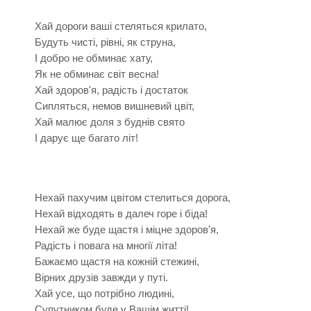
Хай дороги ваші стеляться крилато,
Будуть чисті, рівні, як струна,
І добро не обминає хату,
Як не обминає світ весна!
Хай здоров'я, радість і достаток
Сипляться, немов вишневий цвіт,
Хай малює доля з буднів свято
І дарує ще багато літ!
Нехай пахучим цвітом стелиться дорога,
Нехай відходять в далеч горе і біда!
Нехай же буде щастя і міцне здоров'я,
Радість і повага на многії літа!
Бажаємо щастя на кожній стежині,
Вірних друзів завжди у путі.
Хай усе, що потрібно людині,
Супутником буде у Вашім житті!