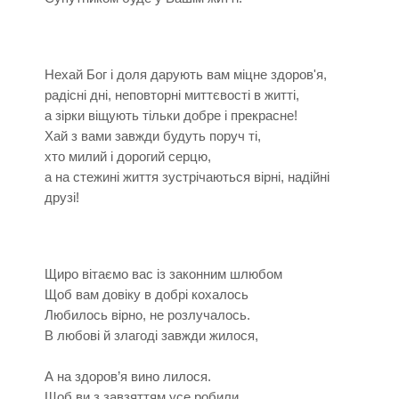
Нехай Бог і доля дарують вам міцне здоров'я,
радісні дні, неповторні миттєвості в житті,
а зірки віщують тільки добре і прекрасне!
Хай з вами завжди будуть поруч ті,
хто милий і дорогий серцю,
а на стежині життя зустрічаються вірні, надійні
друзі!
Щиро вітаємо вас із законним шлюбом
Щоб вам довіку в добрі кохалось
Любилось вірно, не розлучалось.
В любові й злагоді завжди жилося,
А на здоров’я вино лилося.
Щоб ви з завзяттям усе робили,