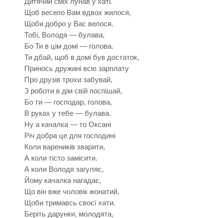
Дитячий сміх лунав у хаті.
Щоб весело Вам вдвох жилося,
Щоби добро у Вас велося.
Тобі, Володя — булава,
Бо Ти в цім домі — голова.
Ти дбай, щоб в домі був достаток,
Принось дружині всю зарплату
Про друзів трохи забувай,
З роботи в дім свій поспішай,
Бо ти — господар, голова,
В руках у тебе — булава.
Ну а качалка — то Оксані
Річ добра це для господині
Коли вареників зварити,
А коли тісто замісити.
А коли Володя загуляє,
Йому качалка нагадає,
Що він вже чоловік жонатий,
Щоби тримавсь своєї хати.
Беріть дарунки, молодята,