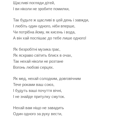
Щасливі погляди дітей,
І ви ніколи не зробите помилки,
Так будьте ж щасливі в цей день і завжди,
І любіть один одного, ніби вперше,
Чи потрібна йому, як кисень і вода,
А він хай поспішає до тебе лише одного!
Як безробітні музика грає,
Як яскраво світить блиск в очах,
Так нехай ніколи не розтане
Вогонь любові серцях.
Як мед, нехай солодким, довговічним
Тече роками ваш союз,
І будуть ваші почуття вічні,
І не знайде притулку смуток.
Нехай вам ніщо не завадить
Один одного за руку вести,