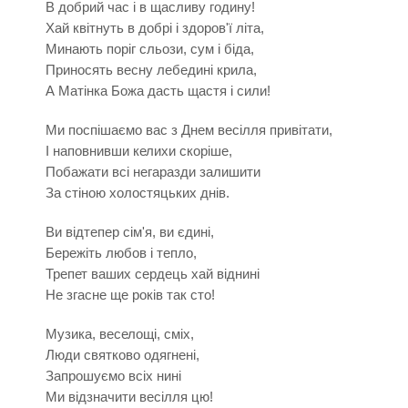
В добрий час і в щасливу годину!
Хай квітнуть в добрі і здоров'ї літа,
Минають поріг сльози, сум і біда,
Приносять весну лебедині крила,
А Матінка Божа дасть щастя і сили!
Ми поспішаємо вас з Днем весілля привітати,
І наповнивши келихи скоріше,
Побажати всі негаразди залишити
За стіною холостяцьких днів.
Ви відтепер сім'я, ви єдині,
Бережіть любов і тепло,
Трепет ваших сердець хай віднині
Не згасне ще років так сто!
Музика, веселощі, сміх,
Люди святково одягнені,
Запрошуємо всіх нині
Ми відзначити весілля цю!