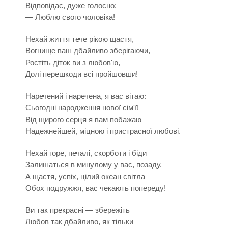
Відповідає, дуже голосно:
— Люблю свого чоловіка!
Нехай життя тече рікою щастя,
Вогнище ваш дбайливо зберігаючи,
Ростіть діток ви з любов'ю,
Долі перешкоди всі пройшовши!
Наречений і наречена, я вас вітаю:
Сьогодні народження нової сім'ї!
Від щирого серця я вам побажаю
Надежнейшей, міцною і пристрасної любові.
Нехай горе, печалі, скорботи і біди
Залишаться в минулому у вас, позаду.
А щастя, успіх, цілий океан світла
Обох подружжя, вас чекають попереду!
Ви так прекрасні — збережіть
Любов так дбайливо, як тільки