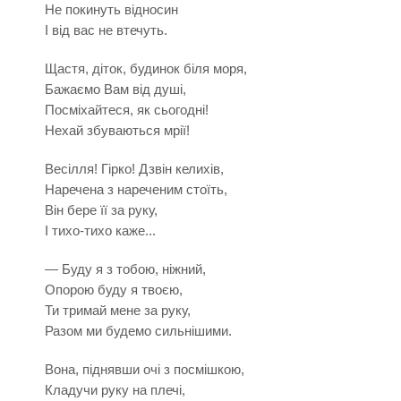
Не покинуть відносин
І від вас не втечуть.
Щастя, діток, будинок біля моря,
Бажаємо Вам від душі,
Посміхайтеся, як сьогодні!
Нехай збуваються мрії!
Весілля! Гірко! Дзвін келихів,
Наречена з нареченим стоїть,
Він бере її за руку,
І тихо-тихо каже...
— Буду я з тобою, ніжний,
Опорою буду я твоєю,
Ти тримай мене за руку,
Разом ми будемо сильнішими.
Вона, піднявши очі з посмішкою,
Кладучи руку на плечі,