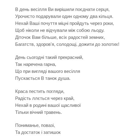
В день весілля Ви вирішили поєднати серця,
Урочисто подарували один одному два кільця.
Нехай Ваші почуття міцні пройдуть через роки,
Щоб ніколи не відчували між собою льоду.
Діточок Вам більше, всіх радостей земних,
Багатств, здоров'я, солодощі, дожити до золотих!
День сьогодні такий прекрасний,
Так наречена гарна,
Що при вигляді вашого весілля
Пускається В танок душа.
Краса пестить погляди,
Радість ллється через край,
Нехай в родині вашої щасливої
Тільки вічний травень.
Пониманье, повазі,
Та достаток і затишок