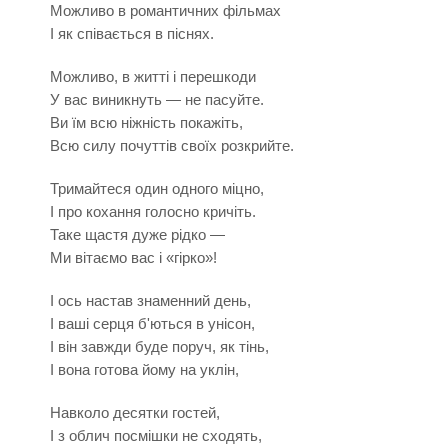
Можливо в романтичних фільмах
І як співається в піснях.
Можливо, в житті і перешкоди
У вас виникнуть — не пасуйте.
Ви їм всю ніжність покажіть,
Всю силу почуттів своїх розкрийте.
Тримайтеся один одного міцно,
І про кохання голосно кричіть.
Таке щастя дуже рідко —
Ми вітаємо вас і «гірко»!
І ось настав знаменний день,
І ваші серця б'ються в унісон,
І він завжди буде поруч, як тінь,
І вона готова йому на уклін,
Навколо десятки гостей,
І з облич посмішки не сходять,