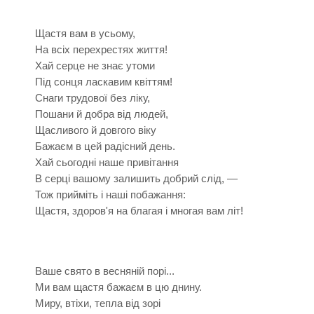
Щастя вам в усьому,
На всіх перехрестях життя!
Хай серце не знає утоми
Під сонця ласкавим квіттям!
Снаги трудової без ліку,
Пошани й добра від людей,
Щасливого й довгого віку
Бажаєм в цей радісний день.
Хай сьогодні наше привітання
В серці вашому залишить добрий слід, —
Тож прийміть і наші побажання:
Щастя, здоров'я на благая і многая вам літ!
Ваше свято в весняній порі...
Ми вам щастя бажаєм в цю днину.
Миру, втіхи, тепла від зорі