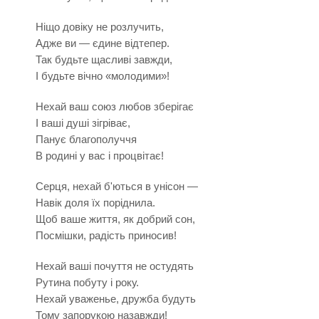
Ніщо довіку не розлучить,
Адже ви — єдине відтепер.
Так будьте щасливі завжди,
І будьте вічно «молодими»!
Нехай ваш союз любов зберігає
І ваші душі зігріває,
Панує благополуччя
В родині у вас і процвітає!
Серця, нехай б'ються в унісон —
Навік доля їх поріднила.
Щоб ваше життя, як добрий сон,
Посмішки, радість приносив!
Нехай ваші почуття не остудять
Рутина побуту і року.
Нехай уваженье, дружба будуть
Тому запорукою назавжди!