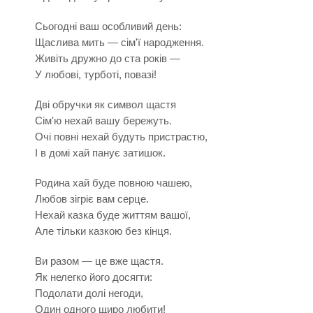
Сьогодні ваш особливий день:
Щаслива мить — сім'ї народження.
Живіть дружно до ста років —
У любові, турботі, повазі!
Дві обручки як символ щастя
Сім'ю нехай вашу бережуть.
Очі повні нехай будуть пристрастю,
І в домі хай панує затишок.
Родина хай буде повною чашею,
Любов зігріє вам серце.
Нехай казка буде життям вашої,
Але тільки казкою без кінця.
Ви разом — це вже щастя.
Як нелегко його досягти:
Подолати долі негоди,
Один одного щиро любити!