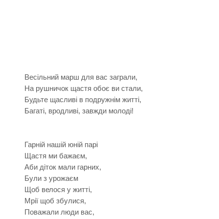
Весільний марш для вас заграли,
Hа рушничок щастя обоє ви стали,
Будьте щасливі в подружнім житті,
Багаті, вродливі, завжди молоді!
Гарній нашій юній парі
Щастя ми бажаєм,
Аби діток мали гарних,
Були з урожаєм
Щоб велося у житті,
Мрії щоб збулися,
Поважали люди вас,