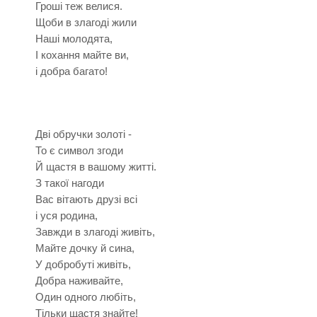
Гроші теж велися.
Щоби в злагоді жили
Hаші молодята,
І кохання майте ви,
і добра багато!
Дві обручки золоті -
То є символ згоди
Й щастя в вашому житті.
З такої нагоди
Вас вітають друзі всі
і уся родина,
Завжди в злагоді живіть,
Майте дочку й сина,
У добробуті живіть,
Добра наживайте,
Один одного любіть,
Тільки щастя знайте!