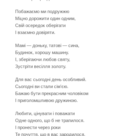
Побажаємо ми подружжю
Міцно дорожити один одним,
Свій осередок оберігати
І взаємно довіряти.
Мамі — доньку, татові — сина,
Будинок, хорошу машину.
І, зберігаючи любов святу,
Зустріти весілля золоту.
Для вас сьогодні день особливий.
Сьогодні ви стали сім'єю.
Бажаю бути прекрасним чоловіком
І приголомшливою дружиною.
Любити, цінувати і поважати
Одне одного, що б не трапилося.
І пронести через роки
Те почуття, що в вас зародилося.