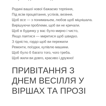
Родині вашої нової бажаємо терпіння,
Під всім процвітання, успіхів, везіння.
Щоб все — з пониманьем, любов щоб міцнішала.
Вирішуючи проблеми, щоб ви не кричали.
Щоб в будинку у вас було мирно і чисто,
Якщо лаятися — миритися щоб швидко.
З гідністю, гордо щоб ви пережили
Ремонти, поїздки, купівлю машини.
Щоб було б багато того, чого треба.
Щоб жили ви довго, красиво і дружно!
ПРИВІТАННЯ З
ДНЕМ ВЕСІЛЛЯ У
ВІРШАХ ТА ПРОЗІ