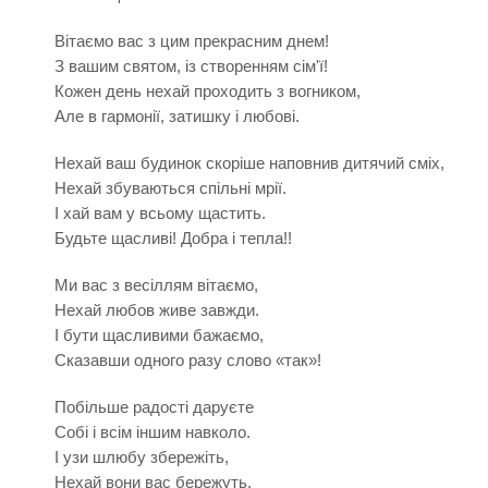
Вітаємо вас з цим прекрасним днем!
З вашим святом, із створенням сім'ї!
Кожен день нехай проходить з вогником,
Але в гармонії, затишку і любові.
Нехай ваш будинок скоріше наповнив дитячий сміх,
Нехай збуваються спільні мрії.
І хай вам у всьому щастить.
Будьте щасливі! Добра і тепла!!
Ми вас з весіллям вітаємо,
Нехай любов живе завжди.
І бути щасливими бажаємо,
Сказавши одного разу слово «так»!
Побільше радості даруєте
Собі і всім іншим навколо.
І узи шлюбу збережіть,
Нехай вони вас бережуть.