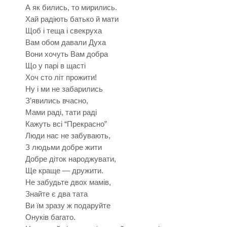
А як бились, то мирились.
Хай радіють батько й мати
Щоб і теща і свекруха
Вам обом давали Духа
Вони хочуть Вам добра
Що у парі в щасті
Хоч сто літ прожити!
Ну і ми не забарились
З’явились вчасно,
Мами раді, тати раді
Кажуть всі “Прекрасно”
Люди нас не забувають,
З людьми добре жити
Добре діток народжувати,
Ще краще — дружити.
Не забудьте двох мамів,
Знайте є два тата
Ви їм зразу ж подаруйте
Онуків багато.