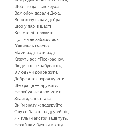
Щоб і теща, і свекруха
Вам обом давали Духа.
Вони хочуть вам добра,
Щоб у парі в щасті
Хоч сто літ прожити!
Ну, і ми не забарились,
З’явились вчасно.
Мами раді, тати раді,
Кажуть всі: «Прекрасно».
Люди нас не забувають,
З людьми добре жиги,
Добре діток народжувати,
Ще краще — дружити.
Не забудьте двох мамів,
Знайте, є два тата.
Ви їм зразу ж подаруйте
Онуків багато на другий рік,
Як тільки айстри зацвітуть,
Нехай вам бузьки в хату