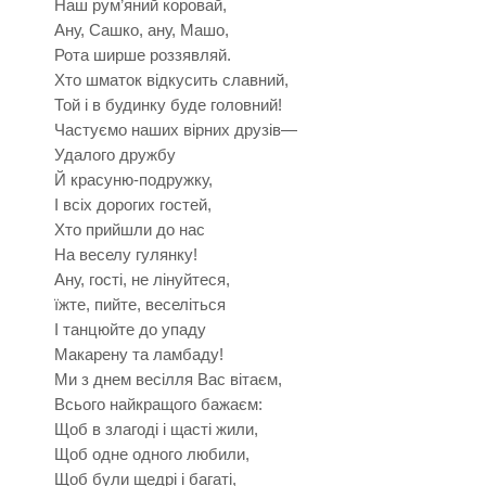
Наш рум’яний коровай,
Ану, Сашко, ану, Машо,
Рота ширше роззявляй.
Хто шматок відкусить славний,
Той і в будинку буде головний!
Частуємо наших вірних друзів—
Удалого дружбу
Й красуню-подружку,
І всіх дорогих гостей,
Хто прийшли до нас
На веселу гулянку!
Ану, гості, не лінуйтеся,
їжте, пийте, веселіться
І танцюйте до упаду
Макарену та ламбаду!
Ми з днем весілля Вас вітаєм,
Всього найкращого бажаєм:
Щоб в злагоді і щасті жили,
Щоб одне одного любили,
Щоб були щедрі і багаті,