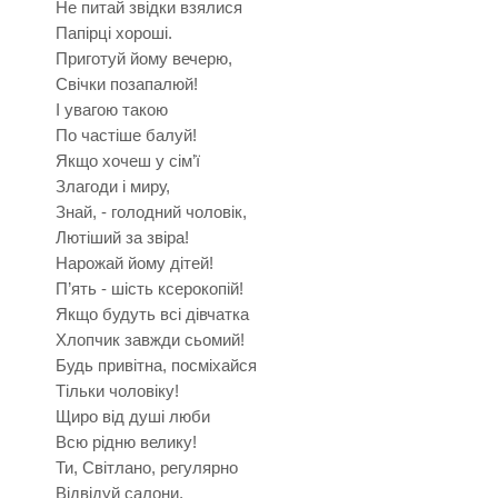
Не питай звідки взялися
Папірці хороші.
Приготуй йому вечерю,
Свічки позапалюй!
І увагою такою
По частіше балуй!
Якщо хочеш у сім’ї
Злагоди і миру,
Знай, - голодний чоловік,
Лютіший за звіра!
Нарожай йому дітей!
П’ять - шість ксерокопій!
Якщо будуть всі дівчатка
Хлопчик завжди сьомий!
Будь привітна, посміхайся
Тільки чоловіку!
Щиро від душі люби
Всю рідню велику!
Ти, Світлано, регулярно
Відвідуй салони,