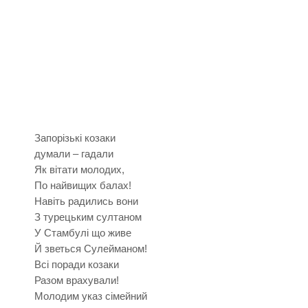
Запорізькі козаки
думали – гадали
Як вітати молодих,
По найвищих балах!
Навіть радились вони
З турецьким султаном
У Стамбулі що живе
Й зветься Сулейманом!
Всі поради козаки
Разом врахували!
Молодим указ сімейний