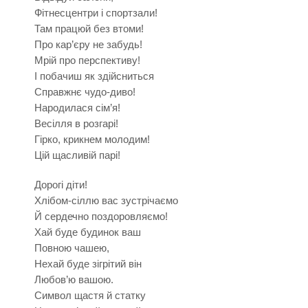
Фітнесцентри і спортзали!
Там працюй без втоми!
Про кар’єру не забудь!
Мрій про перспективу!
І побачиш як здійсниться
Справжнє чудо-диво!
Народилася сім’я!
Весілля в розгарі!
Гірко, крикнем молодим!
Цій щасливій парі!
Дорогі діти!
Хлібом-сіллю вас зустрічаємо
Й сердечно поздоровляємо!
Хай буде будинок ваш
Повною чашею,
Нехай буде зігрітий він
Любов’ю вашою.
Символ щастя й статку