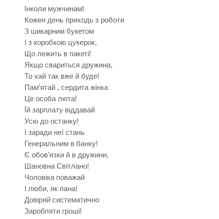
Інколи мужчинам!
Кожен день приходь з роботи
З шикарним букетом
І з коробкою цукерок,
Що лежить в пакеті!
Якщо свариться дружина,
То хай так вже й буде!
Пам’ятай , сердита жінка
Це особа люта!
Їй зарплату віддавай
Усю до останку!
І заради неї стань
Генеральним в банку!
Є обов’язки й в дружини,
Шановна Світлано!
Чоловіка поважай
І люби, як пана!
Довіряй систематично
Заробляти гроші!