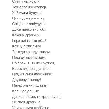
Сіли й написали!
Тож обов’язки тепер
У Романа будуть!
Цю подію урочисту
Свідки не забудуть!
Дуже палко ти люби
Кохану дружину!
І про неї тільки дбай
Кожную хвилину!
Завжди правду говори
Правду найчистішу!
Бо брехня, як не крутися,
Все ж від правди гірше!
Цілуй тільки двох жінок:
Дружину і тьощу!
Парасольки подавай
Коли іде дощик!
Дивись, Ромо, ти крізь пальці,
Як твоя дружина
Усміхається люб’язно