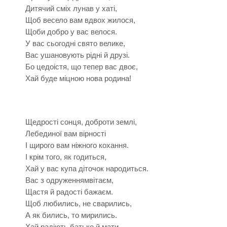
Дитячий сміх лунав у хаті,
Щоб весело вам вдвох жилося,
Щоби добро у вас велося.
У вас сьогодні свято велике,
Вас ушановують рідні й друзі.
Бо цедоістя, що тепер вас двоє,
Хай буде міцною нова родина!
Щедрості сонця, доброти землі,
Лебединої вам вірності
І щирого вам ніжного кохання.
І крім того, як годиться,
Хай у вас купа діточок народиться.
Вас з одруженнямвітаєм,
Щастя й радості бажаєм.
Щоб любились, не сварились,
А як бились, то мирились.
Хай радіють батько й мати,