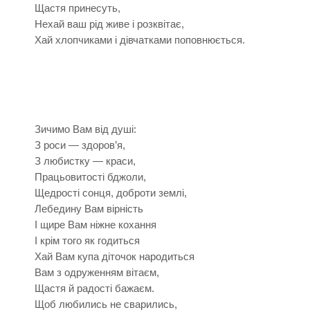
Щастя принесуть,
Нехай ваш рід живе і розквітає,
Хай хлопчиками і дівчатками поповнюється.
Зичимо Вам від душі:
З роси — здоров’я,
З любистку — краси,
Працьовитості бджоли,
Щедрості сонця, доброти землі,
Лебедину Вам вірність
І щире Вам ніжне кохання
І крім того як годиться
Хай Вам купа діточок народиться
Вам з одруженням вітаєм,
Щастя й радості бажаєм.
Щоб любились не сварились,