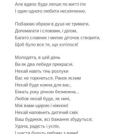
Але вдвох буде легше по житті іти
І один одного любити нескінченно.
Побажаю образи в душі не тримати,
Допомагати і словами, і ділом,
Багато славних і милих діточок створити,
Щоб було все те, що хотілося!
Молодята, в цей день
Ви як два лебедя прекрасні.
Нехай навіть тінь розлуки
Вас не торкнеться. Ранок ясним
Нехай буде кожна для вас,
Біжать року річкою безмежна...
Любов нехай буде, як нині,
Між вами щирою і ніжною!
Нехай наповнить дитячий сміх
Ваш будинок, всі бажання збудуться;
Удача, радість і успіх,
І щастя будуть рябому з вами!