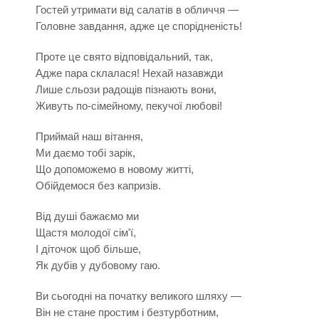
Гостей утримати від салатів в обличчя —
Головне завдання, адже це спорідненість!
Проте це свято відповідальний, так,
Адже пара склалася! Нехай назавжди
Лише сльози радощів пізнають вони,
Живуть по-сімейному, пекучої любові!
Приймай наш вітання,
Ми даємо тобі зарік,
Що допоможемо в новому житті,
Обійдемося без капризів.
Від душі бажаємо ми
Щастя молодої сім'ї,
І діточок щоб більше,
Як дубів у дубовому гаю.
Ви сьогодні на початку великого шляху —
Він не стане простим і безтурботним,