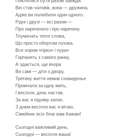
Поклялися бути разом завжди.
Він став чоловік, вона — дружина,
Адже ви полюбили один одного.
Рідні і друзі — всі разом —
Про нареченого і про наречену
Тлумачать теплі слова,
Що просто обертом голова.
Все хором «гірко» і «ура»
Горланять з самого ранку.
А здається, ще вчора
Ви самі — діти з двору.
Третину життя немов сновиденье
Промчала за одну мить,
І весілля, день настав.
За вас я підніму келих.
З днем весілля вас я вітаю,
Сімейних всіх благ вам бажаю!
Сьогодні важливий день,
Сьогодні — весілля ваша!