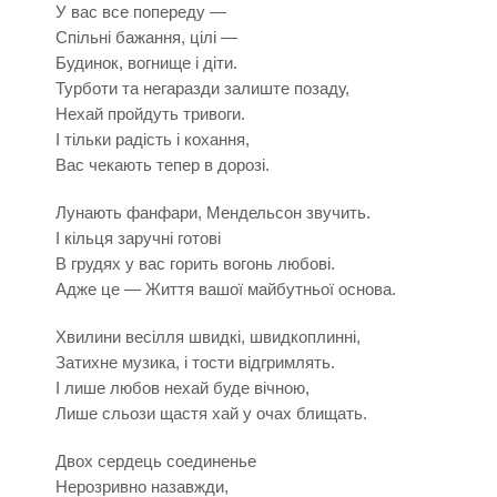
У вас все попереду —
Спільні бажання, цілі —
Будинок, вогнище і діти.
Турботи та негаразди залиште позаду,
Нехай пройдуть тривоги.
І тільки радість і кохання,
Вас чекають тепер в дорозі.
Лунають фанфари, Мендельсон звучить.
І кільця заручні готові
В грудях у вас горить вогонь любові.
Адже це — Життя вашої майбутньої основа.
Хвилини весілля швидкі, швидкоплинні,
Затихне музика, і тости відгримлять.
І лише любов нехай буде вічною,
Лише сльози щастя хай у очах блищать.
Двох сердець соединенье
Нерозривно назавжди,