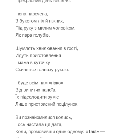
Прекрасний день весілля.
І юна наречена,
З букетом лілій ніжних,
Під руку з милим чоловіком,
Як пара голубів.
Шумлять хвилювання в гості,
Йдуть приготовленья
І мама в куточку
Скинеться сльозу рукою.
І буде всім нам «гірко»
Від випитих напоїв,
Їх підсолодити зуміє
Лише пристрасний поцілунок.
Ви познайомилися колись,
І ось настала ця дата,
Коли, промовивши один одному: «Так!» —