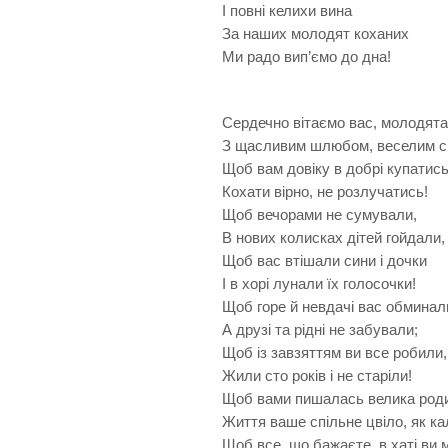
І повні келихи вина
За наших молодят коханих
Ми радо вип’ємо до дна!
Сердечно вітаємо вас, молодята
З щасливим шлюбом, веселим с
Щоб вам довіку в добрі купатись
Кохати вірно, не розлучатись!
Щоб вечорами не сумували,
В нових колисках дітей гойдали,
Щоб вас втішали сини і дочки
І в хорі лунали їх голосочки!
Щоб горе й невдачі вас обминал
А друзі та рідні не забували;
Щоб із завзяттям ви все робили,
Жили сто років і не старіли!
Щоб вами пишалась велика род
Життя ваше спільне цвіло, як ка
Щоб все, що бажаєте, в хаті ви 