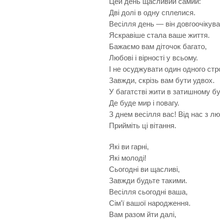
Цей день щасливий самий:
Дві долі в одну сплелися.
Весілля день — він довгоочікува
Яскравіше стала ваше життя.
Бажаємо вам діточок багато,
Любові і вірності у всьому.
І не осуджувати один одного стр
Завжди, скрізь вам бути удвох.
У багатстві жити в затишному бу
Де буде мир і повагу.
З днем весілля вас! Від нас з л
Прийміть ці вітання.
Які ви гарні,
Які молоді!
Сьогодні ви щасливі,
Завжди будьте такими.
Весілля сьогодні ваша,
Сім'ї вашої народження.
Вам разом йти далі,