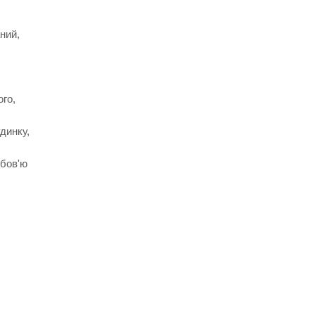
ний,
ого,
динку,
юбов'ю