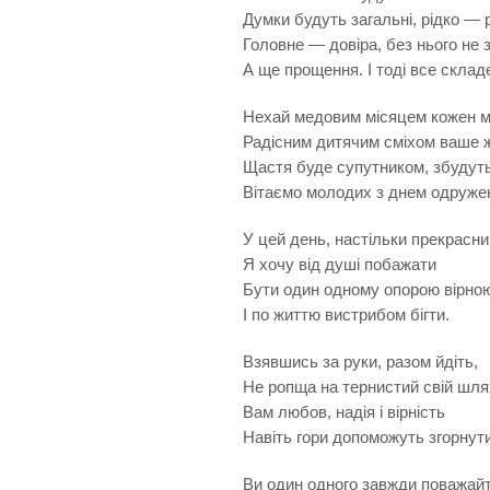
Думки будуть загальні, рідко — 
Головне — довіра, без нього не 
А ще прощення. І тоді все склад
Нехай медовим місяцем кожен м
Радісним дитячим сміхом ваше 
Щастя буде супутником, збудут
Вітаємо молодих з днем одруже
У цей день, настільки прекрасний
Я хочу від душі побажати
Бути один одному опорою вірно
І по життю вистрибом бігти.
Взявшись за руки, разом йдіть,
Не ропща на тернистий свій шля
Вам любов, надія і вірність
Навіть гори допоможуть згорнути
Ви один одного завжди поважайт