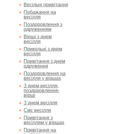
Весільні привітання
Побажання на
весілля
Поздоровлення з
одруженням
Вірші з днем
весілля
Прикольні з днем
весілля
Привітання з днем
одруження
Поздоровлення на
весілля у віршах
З днем весілля,
поздоровлення-
вірші
З днем весілля
Смс весілля
Привітання з
весіллям у віршах
Привітання на