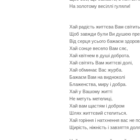
На золотому весіллі гуляли!
Хай радість життєва Вам світить,
Щоб завжди були Ви душею прек
Від серця усього бажаєм здоров’я
Хай сонце весело Вам сяє,
Хай квітнем в душі доброта.
Хай світять Вам життєві долі,
Хай обминає Вас журба.
Бажаєм Вам на видноколі
Блаженства, миру і добра.
Хай у Вашому житті
Не метуть метелиці,
Хай вам щастям і добром
Шлях життєвий стелиться.
Хай горіння і натхнення вас не 
Щирість, ніжність і завзяття дол