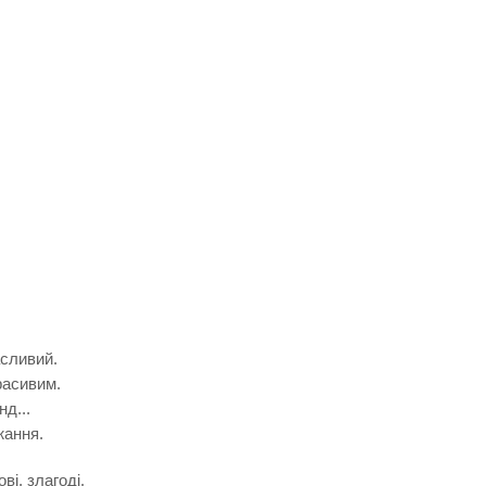
асливий.
расивим.
нд...
жання.
ві, злагоді,