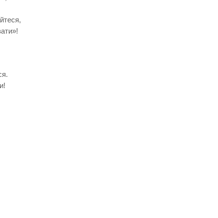
йтеся,
ати»!
ся.
и!