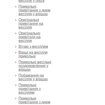
весілля у прозі
Прикольні
привітання з днем
весілля у віршах
Оригінальні
привітання на
весілля
Оригінально
привітати на
весілля
Вітаю з весіллям
Вірші на весілля
прикольні
Прикольні весільні
поздоровлення у
віршах
Побажання на
весілля у віршах
Прикольні
привітання з
весіллям
Прикольні
привітання з днем