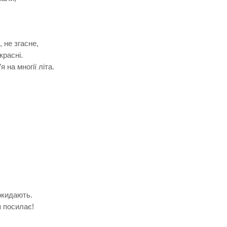
 не згасне,
расні.
 на многії літа.
покидають.
я посилає!