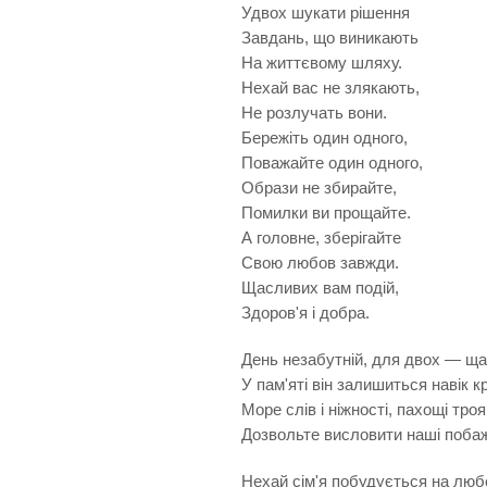
Удвох шукати рішення
Завдань, що виникають
На життєвому шляху.
Нехай вас не злякають,
Не розлучать вони.
Бережіть один одного,
Поважайте один одного,
Образи не збирайте,
Помилки ви прощайте.
А головне, зберігайте
Свою любов завжди.
Щасливих вам подій,
Здоров'я і добра.
День незабутній, для двох — щ
У пам'яті він залишиться навік к
Море слів і ніжності, пахощі троя
Дозвольте висловити наші поба
Нехай сім'я побудується на любо