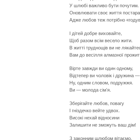
У шлюбі важливо бути почутим.
Оновлювати своє життя постара
Адже любов теж потрібно «годув
І дітей добре виховайте,
Щоб разом всім весело жити.
В житті труднощів ви не лякайте
Вам до весілля алмазної прожит
Вірте завжди ви один одному,
Відтепер ви чоловік і дружина —
Ну, одним словом, подружжя.
Ви — молода сім'я.
Зберігайте любов, повагу
І гніздечко вейте удвох.
Високі нехай відносини
Залишити не зможуть ваш дім!
З законним шлюбом вітаємо.