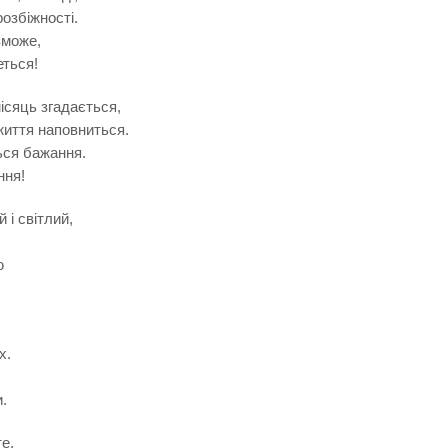
розбіжності.
зможе,
еться!
ісяць згадається,
життя наповниться.
ься бажання.
ння!
 і світлий,
ю
х.
.
е,