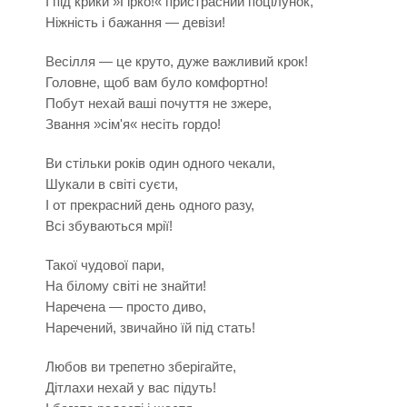
І під крики »Гірко!« пристрасний поцілунок,
Ніжність і бажання — девізи!
Весілля — це круто, дуже важливий крок!
Головне, щоб вам було комфортно!
Побут нехай ваші почуття не зжере,
Звання »сім'я« несіть гордо!
Ви стільки років один одного чекали,
Шукали в світі суєти,
І от прекрасний день одного разу,
Всі збуваються мрії!
Такої чудової пари,
На білому світі не знайти!
Наречена — просто диво,
Наречений, звичайно їй під стать!
Любов ви трепетно зберігайте,
Дітлахи нехай у вас підуть!