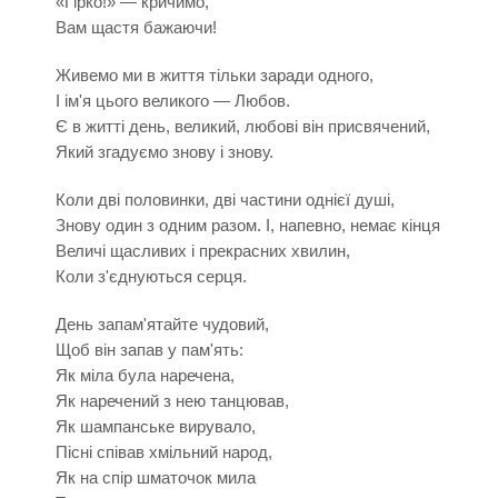
«Гірко!» — кричимо,
Вам щастя бажаючи!
Живемо ми в життя тільки заради одного,
І ім'я цього великого — Любов.
Є в житті день, великий, любові він присвячений,
Який згадуємо знову і знову.
Коли дві половинки, дві частини однієї душі,
Знову один з одним разом. І, напевно, немає кінця
Величі щасливих і прекрасних хвилин,
Коли з'єднуються серця.
День запам'ятайте чудовий,
Щоб він запав у пам'ять:
Як міла була наречена,
Як наречений з нею танцював,
Як шампанське вирувало,
Пісні співав хмільний народ,
Як на спір шматочок мила