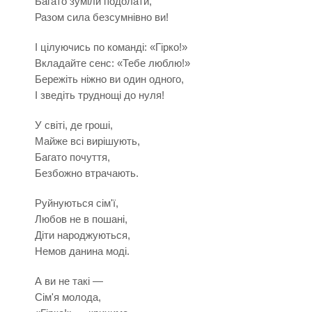
Багато зуміли подолати,
Разом сила безсумнівно ви!
І цілуючись по команді: «Гірко!»
Вкладайте сенс: «Тебе люблю!»
Бережіть ніжно ви один одного,
І зведіть труднощі до нуля!
У світі, де гроші,
Майже всі вирішують,
Багато почуття,
Безбожно втрачають.
Руйнуються сім'ї,
Любов не в пошані,
Діти народжуються,
Немов данина моді.
А ви не такі —
Сім'я молода,