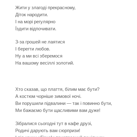
Жити у злагоді прекрасному,
Діток народити.
І на морі регулярно
Їздити відпочивати.
З-за грошей не лаятися
І берегти любов.
Ну а ми всі зберемося
На вашому весіллі золотий.
Хто сказав, що плаття, білим має бути?
А костюм чорніше зимової ночі.
Ви порушили підвалини — так і повинно бути,
Ми бажаємо бути щасливими вам дуже!
Зібралися сьогодні тут в кафе друзі,
Родичі дарують вам сюрпризи!