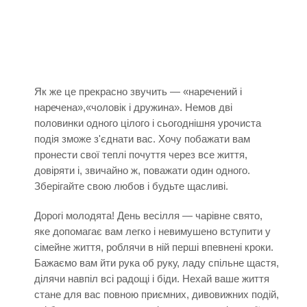
Як же це прекрасно звучить — «наречений і
наречена»,«чоловік і дружина». Немов дві
половинки одного цілого і сьогоднішня урочиста
подія зможе з'єднати вас. Хочу побажати вам
пронести свої теплі почуття через все життя,
довіряти і, звичайно ж, поважати один одного.
Зберігайте свою любов і будьте щасливі.
Дорогі молодята! День весілля — чарівне свято,
яке допомагає вам легко і невимушено вступити у
сімейне життя, роблячи в ній перші впевнені кроки.
Бажаємо вам йти рука об руку, ладу спільне щастя,
ділячи навпіл всі радощі і біди. Нехай ваше життя
стане для вас повною приємних, дивовижних подій,