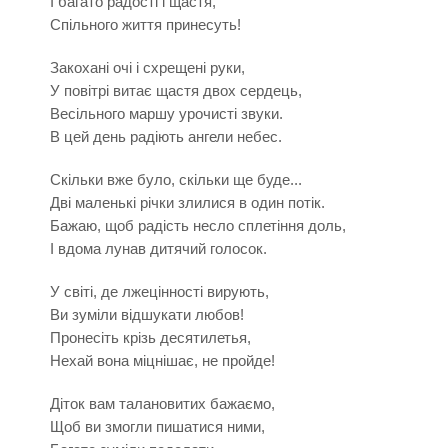
І багато радості і щастя,
Спільного життя принесуть!
Закохані очі і схрещені руки,
У повітрі витає щастя двох сердець,
Весільного маршу урочисті звуки.
В цей день радіють ангели небес.
Скільки вже було, скільки ще буде...
Дві маленькі річки злилися в один потік.
Бажаю, щоб радість несло сплетіння доль,
І вдома лунав дитячий голосок.
У світі, де лжецінності вирують,
Ви зуміли відшукати любов!
Пронесіть крізь десятилетья,
Нехай вона міцнішає, не пройде!
Діток вам талановитих бажаємо,
Щоб ви змогли пишатися ними,