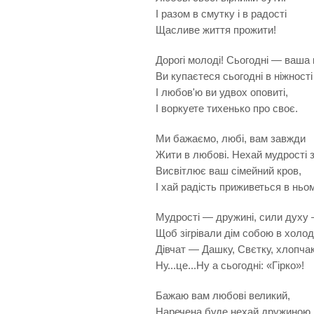
І разом в смутку і в радості
Щасливе життя прожити!
Дорогі молоді! Сьогодні — ваша 
Ви купаєтеся сьогодні в ніжності 
І любов'ю ви удвох оповиті,
І воркуете тихенько про своє.
Ми бажаємо, любі, вам завжди
Жити в любові. Нехай мудрості з
Висвітлює ваш сімейний кров,
І хай радість приживеться в ньом
Мудрості — дружині, сили духу 
Щоб зігрівали дім собою в холод
Дівчат — Дашку, Свєтку, хлопча
Ну...це...Ну а сьогодні: «Гірко»!
Бажаю вам любові великий,
Наречена буде нехай дружиною,