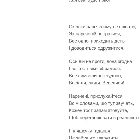
Скільки нареченому не співати,
Як нареченій не гратися,
Все одно, приходить день
І доводиться одружитися.
Ось він не проти, вона згодна
І всі гості вже зібралися.
Все символічно і чудово,
Весілля, люди. Веселися!
Наречені, прислухайтеся
Всім словами, що тут звучать,
Кожен тост запам'ятовуйте,
Щоб перетворювати в реальніст
І пляшечку гаданья
Не забудьте закрутити,