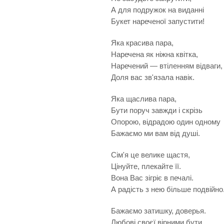
А для подружок на виданні
Букет нареченої запустити!
Яка красива пара,
Наречена як ніжна квітка,
Наречений — втіленням відваги,
Доля вас зв'язала навік.
Яка щаслива пара,
Бути поруч завжди і скрізь
Опорою, відрадою один одному
Бажаємо ми вам від душі.
Сім'я це велике щастя,
Цінуйте, плекайте її.
Вона Вас зігріє в печалі.
А радість з нею більше подвійно
Бажаємо затишку, доверья.
Любові своєї вірними бути.