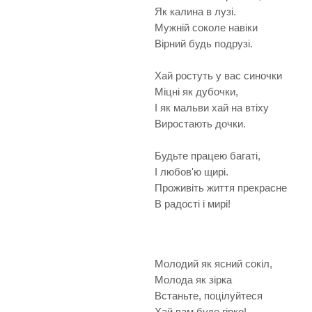
Як калина в лузі.
Мужній соколе навіки
Вірний будь подрузі.
Хай ростуть у вас синочки
Міцні як дубочки,
І як мальви хай на втіху
Виростають дочки.
Будьте працею багаті,
І любов'ю щирі.
Проживіть життя прекрасне
В радості і мирі!
Молодий як ясний сокіл,
Молода як зірка
Встаньте, поцілуйтеся
Хай вам буде гірко!