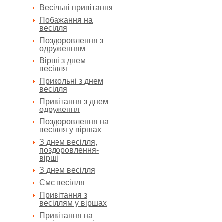
Весільні привітання
Побажання на
весілля
Поздоровлення з
одруженням
Вірші з днем
весілля
Прикольні з днем
весілля
Привітання з днем
одруження
Поздоровлення на
весілля у віршах
З днем весілля,
поздоровлення-
вірші
З днем весілля
Смс весілля
Привітання з
весіллям у віршах
Привітання на