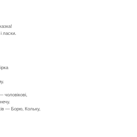
казка!
і ласки.
ірка
у.
— чоловікові,
нечу.
ків — Борю, Кольку,