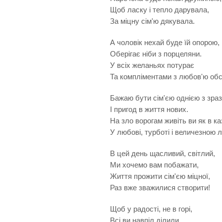
Щоб ласку і тепло дарувала,
За міцну сім'ю дякувала.
А чоловік нехай буде їй опорою,
Оберігає ніби з порцеляни.
У всіх желаньях потурає
Та компліментами з любов'ю обс
Бажаю бути сім'єю однією з зра
І пригод в життя нових.
На зло ворогам живіть ви як в ка
У любові, турботі і величезною л
В цей день щасливий, світлий,
Ми хочемо вам побажати,
Життя прожити сім'єю міцної,
Раз вже зважилися створити!
Щоб у радості, не в горі,
Всі ви навпіл ділили,