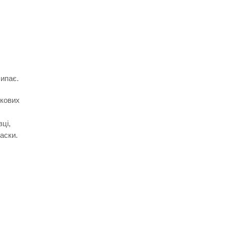
ипає.
зкових
зці,
аски.