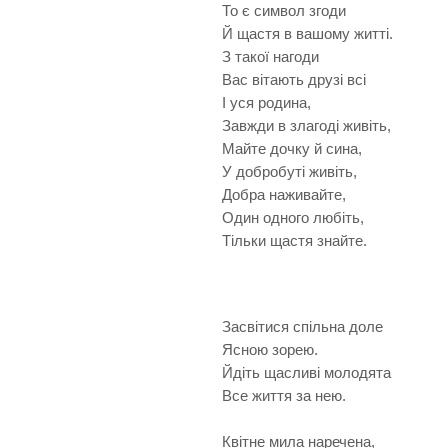
То є символ згоди
Й щастя в вашому житті.
З такої нагоди
Вас вітають друзі всі
І уся родина,
Завжди в злагоді живіть,
Майте дочку й сина,
У добробуті живіть,
Добра наживайте,
Один одного любіть,
Тільки щастя знайте.
Засвітися спільна доле
Ясною зорею.
Йдіть щасливі молодята
Все життя за нею.
Квітне мила наречена,