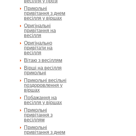
весілля у прозі
Прикольні
привітання з днем
весілля у віршах
Оригінальні
привітання на
весілля
Оригінально
привітати на
весілля
Вітаю з весіллям
Вірші на весілля
прикольні
Прикольні весільні
поздоровлення у
віршах
Побажання на
весілля у віршах
Прикольні
привітання з
весіллям
Прикольні
привітання з днем