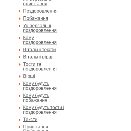
привітання
Поздоровлення
Побажання
Універсальні
поздоровлення
Кому
поздоровлення
Вітальні тексти
Вітальні вірші
Тости та
поздоровлення
Вірші
Кому будуть
поздоровлення
Кому будуть
побажання
Кому будуть тости і
поздоровлення
Тексти
Привітання.