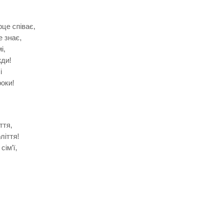
рце співає,
е знає,
і,
жди!
і
роки!
ття,
ліття!
сім’ї,
,