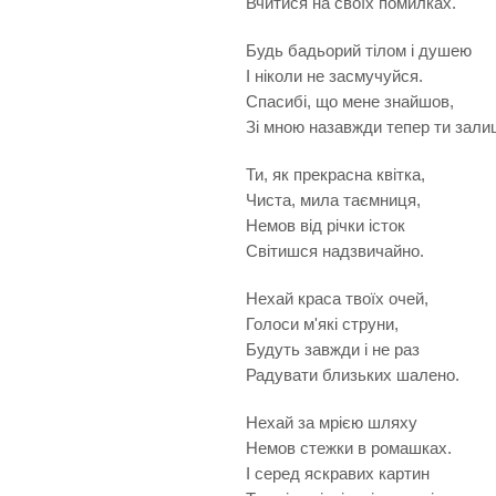
Вчитися на своїх помилках.
Будь бадьорий тілом і душею
І ніколи не засмучуйся.
Спасибі, що мене знайшов,
Зі мною назавжди тепер ти зали
Ти, як прекрасна квітка,
Чиста, мила таємниця,
Немов від річки істок
Світишся надзвичайно.
Нехай краса твоїх очей,
Голоси м'які струни,
Будуть завжди і не раз
Радувати близьких шалено.
Нехай за мрією шляху
Немов стежки в ромашках.
І серед яскравих картин