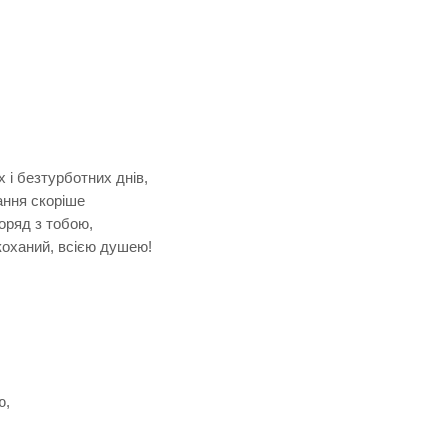
 і безтурботних днів,
жання скоріше
оряд з тобою,
коханий, всією душею!
ю,