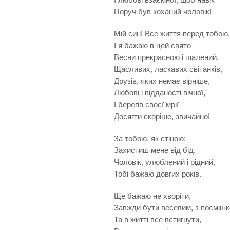
Поруч був коханий чоловік!
Мій син! Все життя перед тобою,
І я бажаю в цей свято
Весни прекрасною і шалений,
Щасливих, ласкавих світанків,
Друзів, яких немає вірніше,
Любові і відданості вічної,
І берегів своєї мрії
Досягти скоріше, звичайно!
За тобою, як стіною:
Захистиш мене від бід.
Чоловік, улюблений і рідний,
Тобі бажаю довгих років.
Ще бажаю не хворіти,
Завжди бути веселим, з посміш
Та в житті все встигнути,