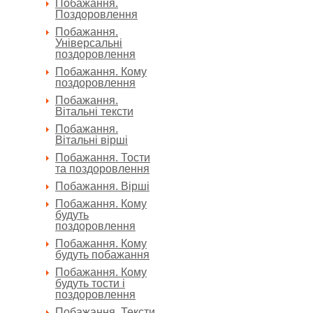
Побажання.
Поздоровлення
Побажання.
Універсальні
поздоровлення
Побажання. Кому
поздоровлення
Побажання.
Вітальні тексти
Побажання.
Вітальні вірші
Побажання. Тости
та поздоровлення
Побажання. Вірші
Побажання. Кому
будуть
поздоровлення
Побажання. Кому
будуть побажання
Побажання. Кому
будуть тости і
поздоровлення
Побажання. Тексти