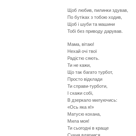
Щоб любив, пилинки здував,
По бутіках з тобою ходив,
Щоб і шуби та машини
Тобі без приводу дарував.
Мама, вітаю!
Нехай очі твої
Радістю сяють.
Ти не кажи,
Що так багато турбот,
Просто відклади
Ти справи-турботи,
І скажи собі,
В дзеркало милуючись:
«Ось яка я!»
Матусю кохана,
Мила моя!
Ти сьогодні в краще
Сукня вдягнися,