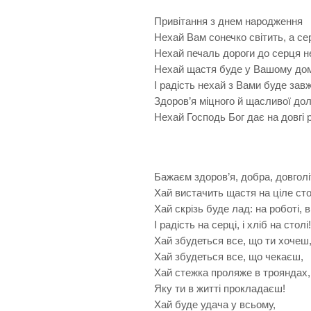
Привітання з днем народження
Нехай Вам сонечко світить, а се
Нехай печаль дороги до серця н
Нехай щастя буде у Вашому дом
І радість нехай з Вами буде зав
Здоров’я міцного й щасливої дол
Нехай Господь Бог дає на довгі 
Бажаєм здоров’я, добра, довголі
Хай вистачить щастя на ціле сто
Хай скрізь буде лад: на роботі, в 
І радість на серці, і хліб на столі!
Хай збудеться все, що ти хочеш
Хай збудеться все, що чекаєш,
Хай стежка проляже в трояндах,
Яку ти в житті прокладаєш!
Хай буде удача у всьому,