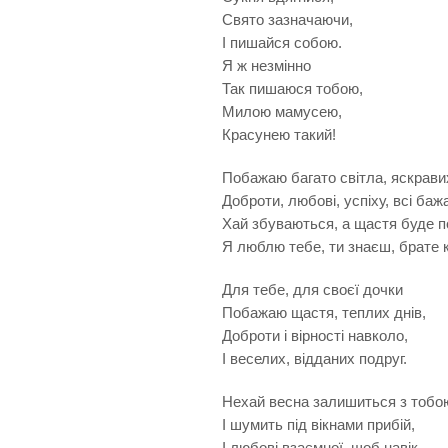
Свято зазначаючи,
І пишайся собою.
Я ж незмінно
Так пишаюся тобою,
Милою мамусею,
Красунею такий!
Побажаю багато світла, яскравих
Доброти, любові, успіху, всі ба
Хай збуваються, а щастя буде п
Я люблю тебе, ти знаєш, брате 
Для тебе, для своєї дочки
Побажаю щастя, теплих днів,
Доброти і вірності навколо,
І веселих, відданих подруг.
Нехай весна залишиться з тобо
І шумить під вікнами прибій,
І любові взаємної, щоб навік