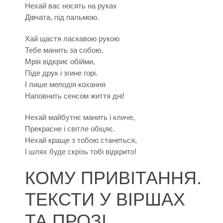
Нехай вас носять на руках
Дівчата, під пальмою.
Хай щастя ласкавою рукою
Тебе манить за собою,
Мрія відкриє обійми,
Піде друк і згине горі.
І лише мелодія кохання
Наповнить сенсом життя дні!
Нехай майбутнє манить і кличе,
Прекрасне і світле обіцяє.
Нехай краще з тобою станеться,
І шлях буде скрізь тобі відкрито!
КОМУ ПРИВІТАННЯ.
ТЕКСТИ У ВІРШАХ
ТА ПРОЗІ