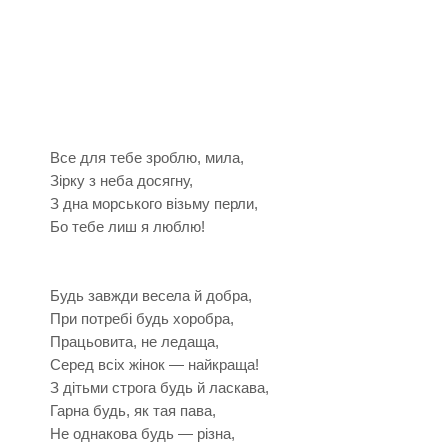
Все для тебе зроблю, мила,
Зірку з неба досягну,
З дна морського візьму перли,
Бо тебе лиш я люблю!
Будь завжди весела й добра,
При потребі будь хоробра,
Працьовита, не ледаща,
Серед всіх жінок — найкраща!
З дітьми строга будь й ласкава,
Гарна будь, як тая пава,
Не однакова будь — різна,