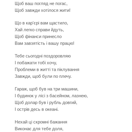
Щоб ваш погляд не погас,
Щоб завжди хотілося жити!
Що в кар'єрі вам щастило,
Хай легко справи йдуть,
Щоб фінанси принесло
Вам завзятість і вашу працю!
Тебе сьогодні поздоровляю
І побажати тобі хочу,
Проблеми в житті та піклування
Завжди, щоб були по плечу.
Гараж, щоб був на три машини,
І будинок у лісі з басейном, лазнею,
Щоб долар був і рубль довгий,
І острів десь в океані.
Нехай ці скромні бажання
Виконає для тебе доля,