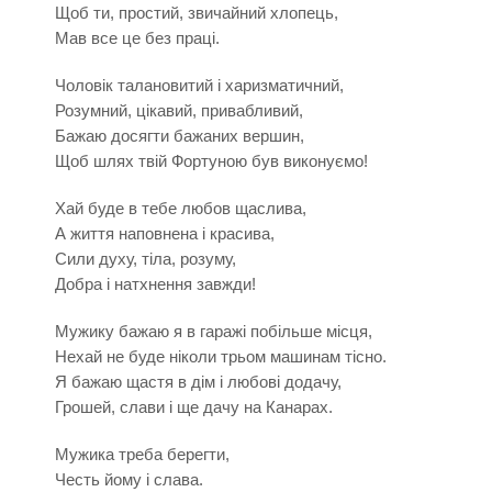
Щоб ти, простий, звичайний хлопець,
Мав все це без праці.
Чоловік талановитий і харизматичний,
Розумний, цікавий, привабливий,
Бажаю досягти бажаних вершин,
Щоб шлях твій Фортуною був виконуємо!
Хай буде в тебе любов щаслива,
А життя наповнена і красива,
Сили духу, тіла, розуму,
Добра і натхнення завжди!
Мужику бажаю я в гаражі побільше місця,
Нехай не буде ніколи трьом машинам тісно.
Я бажаю щастя в дім і любові додачу,
Грошей, слави і ще дачу на Канарах.
Мужика треба берегти,
Честь йому і слава.