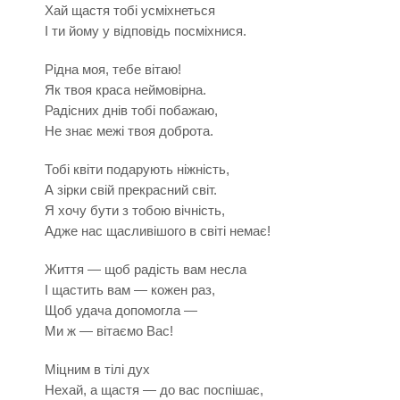
Хай щастя тобі усміхнеться
І ти йому у відповідь посміхнися.
Рідна моя, тебе вітаю!
Як твоя краса неймовірна.
Радісних днів тобі побажаю,
Не знає межі твоя доброта.
Тобі квіти подарують ніжність,
А зірки свій прекрасний світ.
Я хочу бути з тобою вічність,
Адже нас щасливішого в світі немає!
Життя — щоб радість вам несла
І щастить вам — кожен раз,
Щоб удача допомогла —
Ми ж — вітаємо Вас!
Міцним в тілі дух
Нехай, а щастя — до вас поспішає,