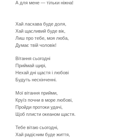
А для мене — тільки ніжна!
Хай ласкава буде доля,
Хай щасливий буде вік,
Лиш про тебе, моя люба,
Думає твій чоловік!
Вітання сьогодні
Приймай щирі,
Нехай дні щастя і любові
Будуть нескінченні.
Мої вітання прийми,
Круїз почни в море любові,
Пройди протоки удачі,
Щоб плисти океаном щастя.
Тебе вітаю сьогодні,
Хай радісним буде життя,