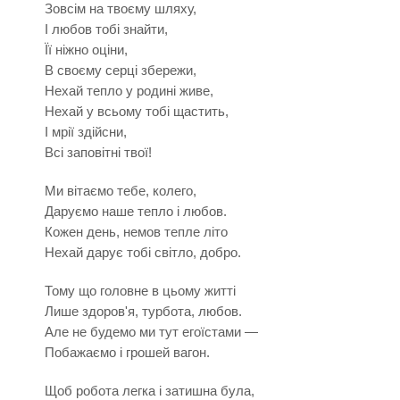
Зовсім на твоєму шляху,
І любов тобі знайти,
Її ніжно оціни,
В своєму серці збережи,
Нехай тепло у родині живе,
Нехай у всьому тобі щастить,
І мрії здійсни,
Всі заповітні твої!
Ми вітаємо тебе, колего,
Даруємо наше тепло і любов.
Кожен день, немов тепле літо
Нехай дарує тобі світло, добро.
Тому що головне в цьому житті
Лише здоров'я, турбота, любов.
Але не будемо ми тут егоїстами —
Побажаємо і грошей вагон.
Щоб робота легка і затишна була,