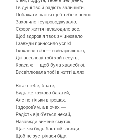
Мені, подруга, тебе в цей день,
І в душі твоїй радість залишити,
Побажати щастя щоб тебе в полон
Захопило і супроводжувало,
Сфери життя налагодило все,
Щоб здоров'я твоє зміцнювало
І завжди приносило успіх!
І кохання тобі — найчарівнішою,
Дні веселощі тобі хай несуть,
Краса ж — щоб була хвалебної,
Висвітлювала тобі в житті шлях!
Вітаю тебе, брате,
Будь же казково багатий,
Але не тільки в грошах,
І здоров'ям, а в очах —
Радість відіб'ється нехай,
Назавжди вижене смуток,
Щастям будь багатий завжди,
Щоб не зустрілася біда