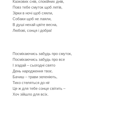
Казкових снів, спокійних днів,
Повз тебе смуток щоб летів,
Зірки в ночі щоб сяяли,
Собаки щоб не лаяли,
В душі нехай цвіте весна,
Любові, сонця і добра!
Посміхаючись забудь про смуток,
Посміхаючись забудь про все
І згадай – сьогодні свято
День народження твоє.
Бачиш – трави зеленіють,
Тихо стеляться до ніг
Це ж для тебе сонце світить –
Хоч зійшло для всіх.