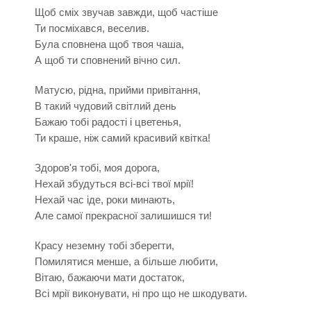
Щоб сміх звучав завжди, щоб частіше
Ти посміхався, веселив.
Була сповнена щоб твоя чаша,
А щоб ти сповнений вічно сил.
Матусю, рідна, прийми привітання,
В такий чудовий світлий день
Бажаю тобі радості і цветенья,
Ти краше, ніж самий красивий квітка!
Здоров'я тобі, моя дорога,
Нехай збудуться всі-всі твої мрії!
Нехай час іде, роки минають,
Але самої прекрасної залишишся ти!
Красу неземну тобі зберегти,
Помилятися менше, а більше любити,
Вітаю, бажаючи мати достаток,
Всі мрії виконувати, ні про що не шкодувати.