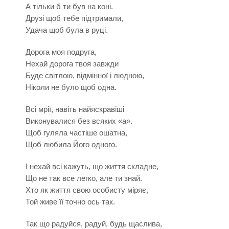
А тільки б ти був на коні.
Друзі щоб тебе підтримали,
Удача щоб була в руці.
Дорога моя подруга,
Нехай дорога твоя завжди
Буде світлою, відмінної і людною,
Ніколи не було щоб одна.
Всі мрії, навіть найяскравіші
Виконувалися без всяких «а».
Щоб гуляла частіше ошатна,
Щоб любила Його одного.
І нехай всі кажуть, що життя складне,
Що не так все легко, але ти знай.
Хто як життя свою особисту міряє,
Той живе її точно ось так.
Так що радуйся, радуй, будь щаслива,