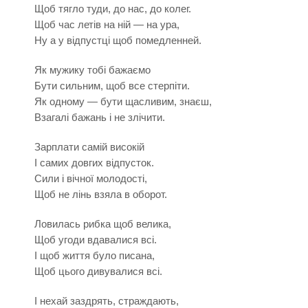
Щоб тягло туди, до нас, до колег.
Щоб час летів на ній — на ура,
Ну а у відпустці щоб помедленней.
Як мужику тобі бажаємо
Бути сильним, щоб все стерпіти.
Як одному — бути щасливим, знаєш,
Взагалі бажань і не злічити.
Зарплати самій високій
І самих довгих відпусток.
Сили і вічної молодості,
Щоб не лінь взяла в оборот.
Ловилась рибка щоб велика,
Щоб угоди вдавалися всі.
І щоб життя було писана,
Щоб цього дивувалися всі.
І нехай заздрять, страждають,