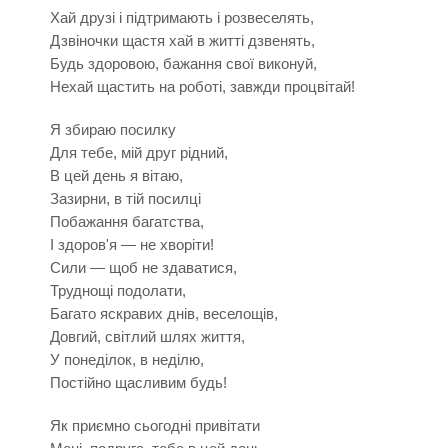
Хай друзі і підтримають і розвеселять,
Дзвіночки щастя хай в житті дзвенять,
Будь здоровою, бажання свої виконуй,
Нехай щастить на роботі, завжди процвітай!
Я збираю посилку
Для тебе, мій друг рідний,
В цей день я вітаю,
Зазирни, в тій посилці
Побажання багатства,
І здоров'я — не хворіти!
Сили — щоб не здаватися,
Труднощі подолати,
Багато яскравих днів, веселощів,
Довгий, світлий шлях життя,
У понеділок, в неділю,
Постійно щасливим будь!
Як приємно сьогодні привітати