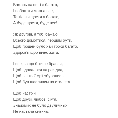
Бажань на світі є багато,
І побажати можна все,
Та тільки щастя я бажаю,
А буде щастя, буде все!
Як другові, я тобі бажаю
Всього домогтися, першим бути.
Щоб грошей було хай трохи багато,
Здоров'я щоб вічно жити.
І все, за що б ти не брався,
Щоб вдавалося на раз-два,
Щоб всі твої мрії збувались,
Щоб був щасливим на століття.
Щоб настрій,
Щоб друзі, любов, сім'я.
Знайомих не було двуличных,
Не настала сивина.