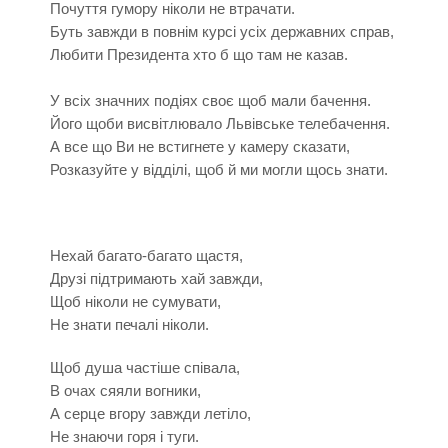
Почуття гумору ніколи не втрачати.
Буть завжди в повнім курсі усіх державних справ,
Любити Президента хто б що там не казав.
У всіх значних подіях своє щоб мали бачення.
Його щоби висвітлювало Львівське телебачення.
А все що Ви не встигнете у камеру сказати,
Розказуйте у відділі, щоб й ми могли щось знати.
Нехай багато-багато щастя,
Друзі підтримають хай завжди,
Щоб ніколи не сумувати,
Не знати печалі ніколи.
Щоб душа частіше співала,
В очах сяяли вогники,
А серце вгору завжди летіло,
Не знаючи горя і туги.