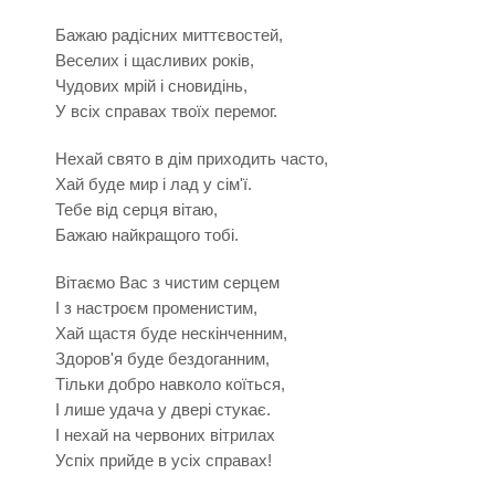
Бажаю радісних миттєвостей,
Веселих і щасливих років,
Чудових мрій і сновидінь,
У всіх справах твоїх перемог.
Нехай свято в дім приходить часто,
Хай буде мир і лад у сім'ї.
Тебе від серця вітаю,
Бажаю найкращого тобі.
Вітаємо Вас з чистим серцем
І з настроєм променистим,
Хай щастя буде нескінченним,
Здоров'я буде бездоганним,
Тільки добро навколо коїться,
І лише удача у двері стукає.
І нехай на червоних вітрилах
Успіх прийде в усіх справах!