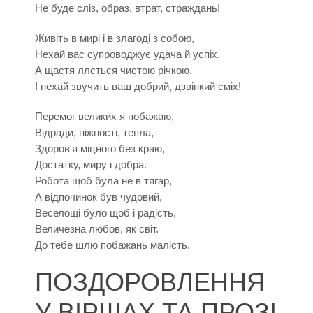
Не буде сліз, образ, втрат, страждань!
Живіть в мирі і в злагоді з собою,
Нехай вас супроводжує удача й успіх,
А щастя ллється чистою річкою.
І нехай звучить ваш добрий, дзвінкий сміх!
Перемог великих я побажаю,
Відради, ніжності, тепла,
Здоров'я міцного без краю,
Достатку, миру і добра.
Робота щоб була не в тягар,
А відпочинок був чудовий,
Веселощі було щоб і радість,
Величезна любов, як світ.
До тебе шлю побажань малість.
ПОЗДОРОВЛЕННЯ
У ВІРШАХ ТА ПРОЗІ