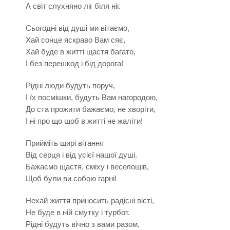
А світ слухняно ліг біля ніг.
Сьогодні від душі ми вітаємо,
Хай сонце яскраво Вам сяє,
Хай буде в житті щастя багато,
І без перешкод і бід дорога!
Рідні люди будуть поруч,
І їх посмішки, будуть Вам нагородою,
До ста прожити бажаємо, не хворіти,
І ні про що щоб в житті не жаліти!
Прийміть щирі вітання
Від серця і від усієї нашої душі.
Бажаємо щастя, сміху і веселощів,
Щоб були ви собою гарні!
Нехай життя приносить радісні вісті,
Не буде в ній смутку і турбот.
Рідні будуть вічно з вами разом,