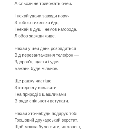
А сльози не тривожать очей.
І нехай удача завжди поруч
З тобою тихенько йде,
І нехай в душі, немов нагорода,
Любов завжди живе.
Нехай у цей день розрядиться
Від перевантаження телефон —
Здоров'я, щастя і удачі
Бажань буде мільйон.
Ще раджу частіше
З інтернету вилазити
І на природі з шашликами
В ряди спільноти вступати.
Нехай хто-небудь подарує тобі
Грошовий друкарський верстат,
Щоб можна було жити, як хочеш,