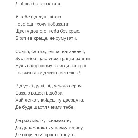
Любов і багато краси.
Я тебе від душі вітаю
І сьогодні хочу побажати
Щастя довгого, неба без краю,
Вірити в краще, не сумувати.
Сонця, світла, тепла, натхнення,
Зустрічей щасливих і радісних днів.
Будь в хорошому завжди настрої
І на життя ти дивись веселіше!
Від усієї душі, від усього серця
Бажаю радості, добра.
Хай легко знайдеш ту дверцята,
Де буде щастя чекати тебе.
Де розуміють, поважають,
Де допомагають у важку годину,
Де огорченья просто тануть,