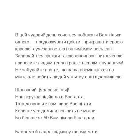
В цей чудовий день хочеться побажати Вам тільки
одного — продовжувати цвісти і прикрашати своєю
красою, лучезарностью і оптимізмом весь світ!
Залишайтеся завжди такою жіночною і витонченою,
приносите людям тепло і радість своїм існуванням!
Не забувайте про те, що ваша посмішка хоч на
мить, але робить людей у цьому світі щасливішою!
Шановний, [чоловіче ім'я]!
Напівкругла підійшла в Вас дата,
То ж дозвольте нам щиро Вас вітати.
Коли це усвідомили повірить не могли.
Бо більше як 50 Вам ніколи б не дали.
Бажаємо й надалі відмінну форму мати,