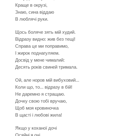
Краще в окрузі,
Знаю, сина віддаю
В люблячі руки.
Щось боляче зять мій худий.
Відразу видно: жив без тещі!
Справа це ми поправимо,
І жирок поднагуляем.
Досвід у мене чималий:
Десять років свиней тримала.
Ой, але норов мій вибуховий...
Коли що, то... відразу в бій!
Не даремно я стращаю.
Дочку свою тобі вручаю,
Щоб моя кровиночка
В щасті і любові жила!
Якщо у коханої дочі
Осяйні я очі