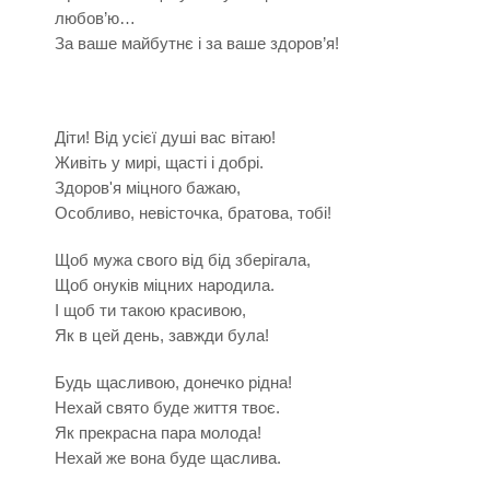
любов’ю…
За ваше майбутнє і за ваше здоров’я!
Діти! Від усієї душі вас вітаю!
Живіть у мирі, щасті і добрі.
Здоров'я міцного бажаю,
Особливо, невісточка, братова, тобі!
Щоб мужа свого від бід зберігала,
Щоб онуків міцних народила.
І щоб ти такою красивою,
Як в цей день, завжди була!
Будь щасливою, донечко рідна!
Нехай свято буде життя твоє.
Як прекрасна пара молода!
Нехай же вона буде щаслива.