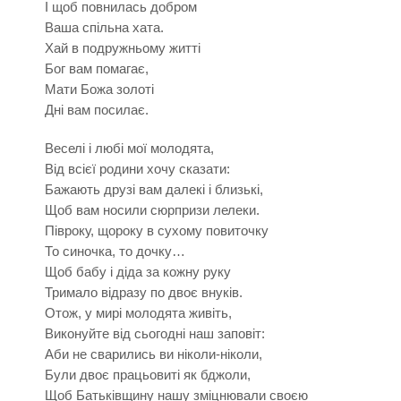
І щоб повнилась добром
Ваша спільна хата.
Хай в подружньому житті
Бог вам помагає,
Мати Божа золоті
Дні вам посилає.
Веселі і любі мої молодята,
Від всієї родини хочу сказати:
Бажають друзі вам далекі і близькі,
Щоб вам носили сюрпризи лелеки.
Півроку, щороку в сухому повиточку
То синочка, то дочку…
Щоб бабу і діда за кожну руку
Тримало відразу по двоє внуків.
Отож, у мирі молодята живіть,
Виконуйте від сьогодні наш заповіт:
Аби не сварились ви ніколи-ніколи,
Були двоє працьовиті як бджоли,
Щоб Батьківщину нашу зміцнювали своєю