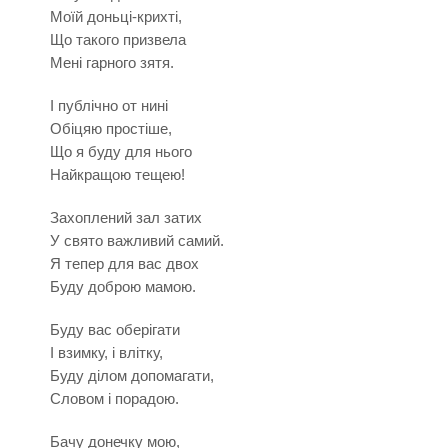
Моїй доньці-крихті,
Що такого призвела
Мені гарного зятя.
І публічно от нині
Обіцяю простіше,
Що я буду для нього
Найкращою тещею!
Захоплений зал затих
У свято важливий самий.
Я тепер для вас двох
Буду доброю мамою.
Буду вас оберігати
І взимку, і влітку,
Буду ділом допомагати,
Словом і порадою.
Бачу донечку мою,