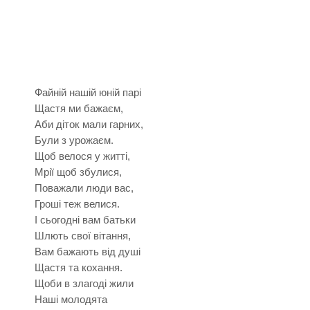
Файній нашій юній парі
Щастя ми бажаєм,
Аби діток мали гарних,
Були з урожаєм.
Щоб велося у житті,
Мрії щоб збулися,
Поважали люди вас,
Гроші теж велися.
І сьогодні вам батьки
Шлють свої вітання,
Вам бажають від душі
Щастя та кохання.
Щоби в злагоді жили
Наші молодята