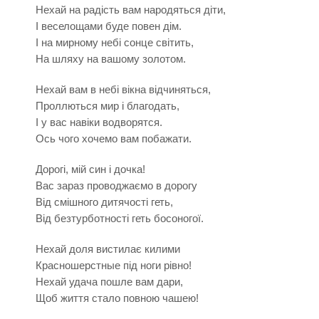
Нехай на радість вам народяться діти,
І веселощами буде повен дім.
І на мирному небі сонце світить,
На шляху на вашому золотом.
Нехай вам в небі вікна відчиняться,
Проллються мир і благодать,
І у вас навіки водворятся.
Ось чого хочемо вам побажати.
Дорогі, мій син і дочка!
Вас зараз проводжаємо в дорогу
Від смішного дитячості геть,
Від безтурботності геть босоногої.
Нехай доля вистилає килими
Красношерстные під ноги рівно!
Нехай удача пошле вам дари,
Щоб життя стало повною чашею!