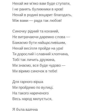
Нехай же м'яко вам буде ступати,
І не ранять булижники в кров!
Нехай в родині воцарит благодать,
Між вами — рада так любов!
Синочку рідний та коханий,
Не витрачаючи даремно слова —
Бажаємо бути найщасливішим,
Нехай весілля пройде на ура!
Ти дорослий і славний хлопчина,
Тобі так личить дружина,
Ми знаємо, все буде чудово —
Ми віримо синочок в тебе!
Для гарного вірша
Ми пройдемо по вулиці,
На такого нареченого
Весь народ милується,
Я була вдячна