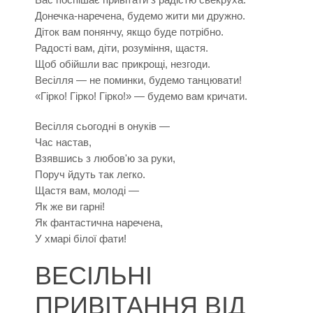
Донечка-наречена, будемо жити ми дружно.
Діток вам понянчу, якщо буде потрібно.
Радості вам, діти, розуміння, щастя.
Щоб обійшли вас прикрощі, незгоди.
Весілля — не поминки, будемо танцювати!
«Гірко! Гірко! Гірко!» — будемо вам кричати.
Весілля сьогодні в онуків —
Час настав,
Взявшись з любов'ю за руки,
Поруч йдуть так легко.
Щастя вам, молоді —
Як же ви гарні!
Як фантастична наречена,
У хмарі білої фати!
ВЕСІЛЬНІ
ПРИВІТАННЯ ВІД