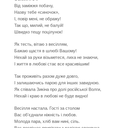
Від заміжжя побачу,
Назву тебе «синочок»,
І, повір мені, не ображу!
Так що, милий, не балуй!
Швидко тещу поцілунок!
Як тесть, вітаю з весіллям,
Бажаю щастя в шлюбі Вашому!
Нехай за руки візьметеся, лиха не знаючи,
І життя в любові стає все красивішим!
Так проживіть разом дуже довго,
І залишаючись парою для інших завидною.
Як співала Зикіна про долі російської Волги,
Нехай і краю в любові не буде видно!
Весілля настала. Гості за столом
Вас об'єднали ніжність і любов.
Молода пара, хліб вам нині, сіль.
Вас поспішає привітати з радістю свекруха.