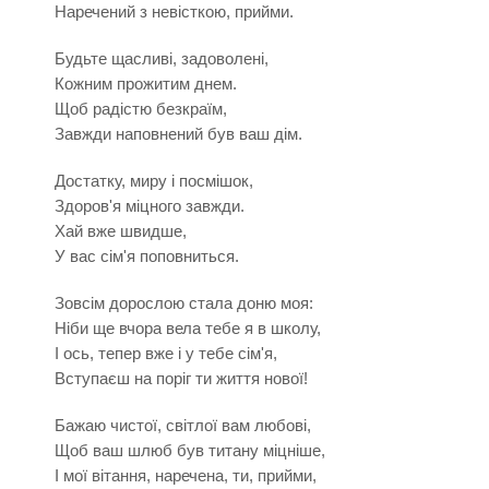
Наречений з невісткою, прийми.
Будьте щасливі, задоволені,
Кожним прожитим днем.
Щоб радістю безкраїм,
Завжди наповнений був ваш дім.
Достатку, миру і посмішок,
Здоров'я міцного завжди.
Хай вже швидше,
У вас сім'я поповниться.
Зовсім дорослою стала доню моя:
Ніби ще вчора вела тебе я в школу,
І ось, тепер вже і у тебе сім'я,
Вступаєш на поріг ти життя нової!
Бажаю чистої, світлої вам любові,
Щоб ваш шлюб був титану міцніше,
І мої вітання, наречена, ти, прийми,