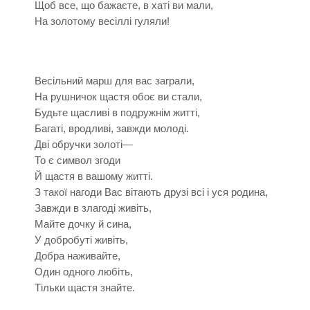
Щоб все, що бажаєте, в хаті ви мали,
На золотому весіллі гуляли!
Весільний марш для вас заграли,
На рушничок щастя обоє ви стали,
Будьте щасливі в подружнім житті,
Багаті, вродливі, завжди молоді.
Дві обручки золоті—
То є символ згоди
Й щастя в вашому житті.
З такої нагоди Вас вітають друзі всі і уся родина,
Завжди в злагоді живіть,
Майте дочку й сина,
У добробуті живіть,
Добра наживайте,
Один одного любіть,
Тільки щастя знайте.