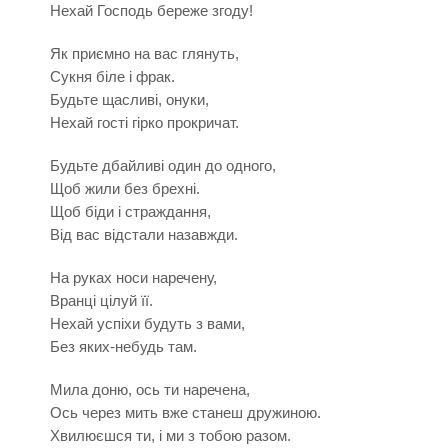
Нехай Господь береже згоду!
Як приємно на вас глянуть,
Сукня біле і фрак.
Будьте щасливі, онуки,
Нехай гості гірко прокричат.
Будьте дбайливі один до одного,
Щоб жили без брехні.
Щоб біди і страждання,
Від вас відстали назавжди.
На руках носи наречену,
Вранці цілуй її.
Нехай успіхи будуть з вами,
Без яких-небудь там.
Мила доню, ось ти наречена,
Ось через мить вже станеш дружиною.
Хвилюєшся ти, і ми з тобою разом.