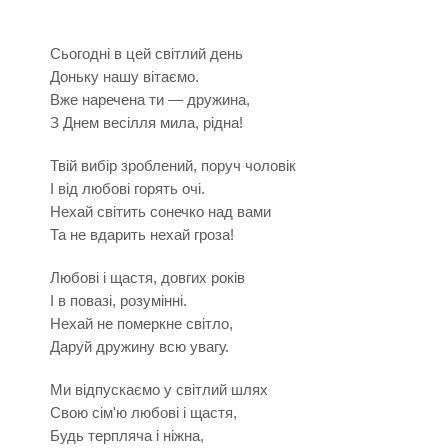
Сьогодні в цей світлий день
Доньку нашу вітаємо.
Вже наречена ти — дружина,
З Днем весілля мила, рідна!
Твій вибір зроблений, поруч чоловік
І від любові горять очі.
Нехай світить сонечко над вами
Та не вдарить нехай гроза!
Любові і щастя, довгих років
І в повазі, розумінні.
Нехай не померкне світло,
Даруй дружину всю увагу.
Ми відпускаємо у світлий шлях
Свою сім'ю любові і щастя,
Будь терпляча і ніжна,