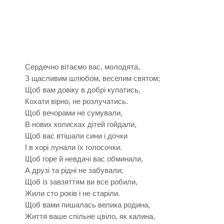
Сердечно вітаємо вас, молодята,
З щасливим шлюбом, веселим святом;
Щоб вам довіку в добрі купатись,
Кохати вірно, не розлучатись.
Щоб вечорами не сумували,
В нових колисках дітей гойдали,
Щоб вас втішали сини і дочки
І в хорі лунали їх голосочки.
Щоб горе й невдачі вас обминали,
А друзі та рідні не забували;
Щоб із завзяттям ви все робили,
Жили сто років і не старіли.
Щоб вами пишалась велика родина,
Життя ваше спільне цвіло, як калина,