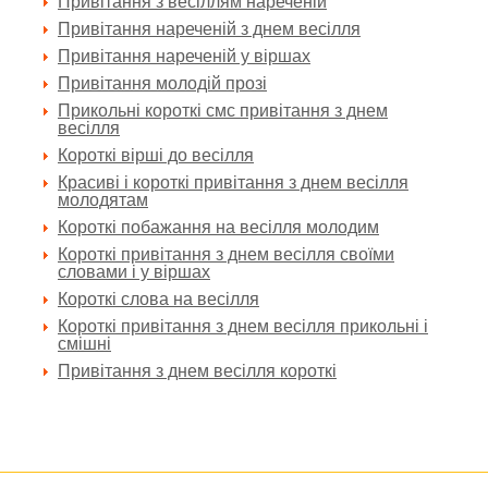
Привітання з весіллям нареченій
Привітання нареченій з днем весілля
Привітання нареченій у віршах
Привітання молодій прозі
Прикольні короткі смс привітання з днем
весілля
Короткі вірші до весілля
Красиві і короткі привітання з днем весілля
молодятам
Короткі побажання на весілля молодим
Короткі привітання з днем весілля своїми
словами і у віршах
Короткі слова на весілля
Короткі привітання з днем весілля прикольні і
смішні
Привітання з днем весілля короткі