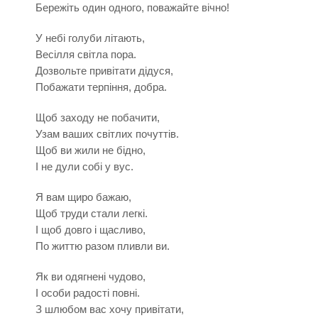
Бережіть один одного, поважайте вічно!
У небі голуби літають,
Весілля світла пора.
Дозвольте привітати дідуся,
Побажати терпіння, добра.
Щоб заходу не побачити,
Узам ваших світлих почуттів.
Щоб ви жили не бідно,
І не дули собі у вус.
Я вам щиро бажаю,
Щоб труди стали легкі.
І щоб довго і щасливо,
По життю разом пливли ви.
Як ви одягнені чудово,
І особи радості повні.
З шлюбом вас хочу привітати,