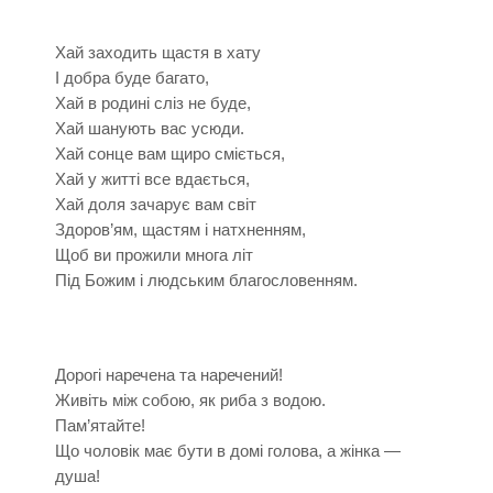
Хай заходить щастя в хату
І добра буде багато,
Хай в родині сліз не буде,
Хай шанують вас усюди.
Хай сонце вам щиро сміється,
Хай у житті все вдається,
Хай доля зачарує вам світ
Здоров’ям, щастям і натхненням,
Щоб ви прожили многа літ
Під Божим і людським благословенням.
Дорогі наречена та наречений!
Живіть між собою, як риба з водою.
Пам’ятайте!
Що чоловік має бути в домі голова, а жінка —
душа!