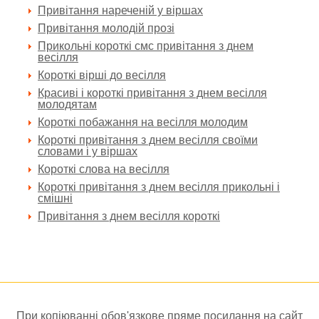
Привітання нареченій у віршах
Привітання молодій прозі
Прикольні короткі смс привітання з днем
весілля
Короткі вірші до весілля
Красиві і короткі привітання з днем весілля
молодятам
Короткі побажання на весілля молодим
Короткі привітання з днем весілля своїми
словами і у віршах
Короткі слова на весілля
Короткі привітання з днем весілля прикольні і
смішні
Привітання з днем весілля короткі
При копіюванні обов'язкове пряме посилання на сайт