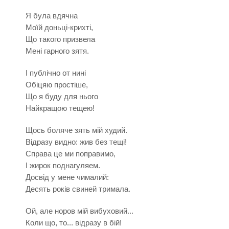
Я була вдячна
Моїй доньці-крихті,
Що такого призвела
Мені гарного зятя.
І публічно от нині
Обіцяю простіше,
Що я буду для нього
Найкращою тещею!
Щось боляче зять мій худий.
Відразу видно: жив без тещі!
Справа це ми поправимо,
І жирок поднагуляем.
Досвід у мене чималий:
Десять років свиней тримала.
Ой, але норов мій вибуховий...
Коли що, то... відразу в бій!