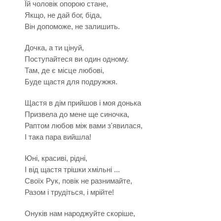
Їй чоловік опорою стане,
Якщо, не дай бог, біда,
Він допоможе, не залишить.
Дочка, а ти цінуй,
Поступайтеся ви один одному.
Там, де є місце любові,
Буде щастя для подружжя.
Щастя в дім прийшов і моя донька
Призвела до мене ще синочка,
Раптом любов між вами з'явилася,
І така пара вийшла!
Юні, красиві, рідні,
І від щастя трішки хмільні ...
Своїх Рук, повік не разнимайте,
Разом і трудіться, і мрійте!
Онуків нам народжуйте скоріше,