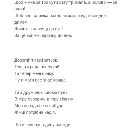
Щоб жінка за три кути хату тримала, а чоловік — за
один!
Щоб від чоловіка пахло вітром, а від господині
димом.
Живіть в парочці до ста!
За це вип’єм чарочку до дна.
Дорогий ти мій зятьок,
Тещі ти рада послухай.
Ти тепер мені синку,
Ну а мати все знає краще.
Ти з дружиною своєю будь
В міру суворим, в міру ніжним.
Моя порада не позабудь —
Жінці потрібна надія.
Що в нелегку годину завжди