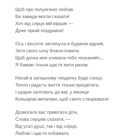
Щоб про полум'яної любові
Ви завжди могли сказати!
Хоч від серця мій віршик —
Дуже гіркий поздравок!
Ось і весілля заглянула в будинок рідний,
Зятя свого хочу благословити.
Щоб дочка моя кликала тебе «коханий»...
Я бажаю тільки щастя жити разом.
Нехай в затишному гніздечку буде сонце,
Тепло і радість життя тільки процвітати.
І щодня залітають до вас у віконце
Кольорові метелики, щоб свято створювати!
Дозвольте вас привітати діти,
Слова серцеві сказати, —
Від усієї душі, так і від серця,
Любові і щастя побажати.