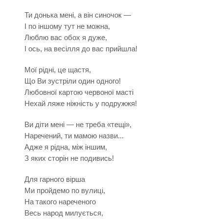
Ти донька мені, а він синочок —
І по іншому тут не можна,
Люблю вас обох я дуже,
І ось, на весілля до вас прийшла!
Мої рідні, це щастя,
Що Ви зустріли один одного!
Любовної картою червоної масті
Нехай ляже ніжність у подружжя!
Ви діти мені — не треба «тещі»,
Наречений, ти мамою назви...
Адже я рідна, між іншим,
З яких сторін не подивись!
Для гарного вірша
Ми пройдемо по вулиці,
На такого нареченого
Весь народ милується,