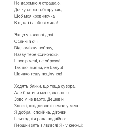
Не даремно я стращаю.
Дочку свою тобі вручаю,
Щоб моя кровиночка
В щасті і любові жила!
Якщо у коханої дочі
Осяйні я очі
Від заміжжя побачу,
Назву тебе «синочок»,
І, повір мені, не ображу!
Так що, милий, не балуй!
Швидко тещу поцілунок!
Ходять байки, що теща сувора,
Але боятися мене, як вогню
Зовсім не варто. Дешевій
Злості, шкідливості немає у мене.
Я добра і спокійна, діточки,
І сьогодні я рада подвійно:
Перший зять з'явився! Як у книжці: