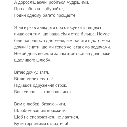
А дорослішаючи, робіться мудрішими.
Про любов не забувайте,
І один одному багато прощайте!
Я не вірю в анекдоти про стосунки з тещею і
пишаюся тим, що наша сім'я стає більше. Немає
більшої радості для мене, ніж бачити щастя моєї
дочки і знати, що ми тепер усі станемо родичами.
Нехай день весілля запам'ятається на довгі роки
щасливого шлюбу.
Вітаю дочку, зятя,
Вітаю милих сватів!
Підійшов одруження строк,
Ваш синок — став наш синок!
Вам в любові бажаю жити,
Шлюбом вашим дорожити,
Щоб не сперечатися, не лаятися,
Бути терпимими старатися!