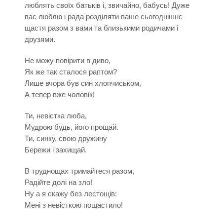
люблять своїх батьків і, звичайно, бабусь! Дуже
вас люблю і рада розділяти ваше сьогоднішнє
щастя разом з вами та близькими родичами і
друзями.
Не можу повірити в диво,
Як же так сталося раптом?
Лише вчора був син хлопчиськом,
А тепер вже чоловік!
Ти, невістка люба,
Мудрою будь, його прощай.
Ти, синку, свою дружину
Бережи і захищай.
В труднощах тримайтеся разом,
Радійте долі на зло!
Ну а я скажу без лестощів:
Мені з невісткою пощастило!