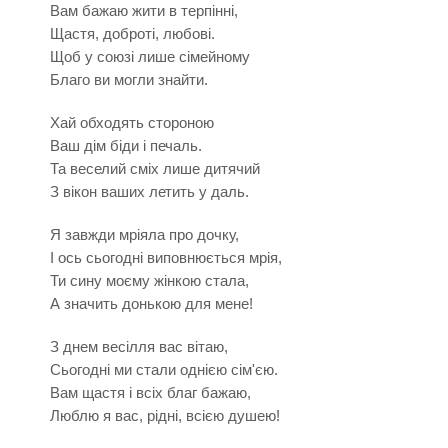
Вам бажаю жити в терпінні,
Щастя, доброті, любові.
Щоб у союзі лише сімейному
Благо ви могли знайти.
Хай обходять стороною
Ваш дім біди і печаль.
Та веселий сміх лише дитячий
З вікон ваших летить у даль.
Я завжди мріяла про дочку,
І ось сьогодні виповнюється мрія,
Ти сину моєму жінкою стала,
А значить донькою для мене!
З днем весілля вас вітаю,
Сьогодні ми стали однією сім'єю.
Вам щастя і всіх благ бажаю,
Люблю я вас, рідні, всією душею!