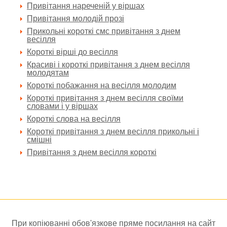
Привітання нареченій у віршах
Привітання молодій прозі
Прикольні короткі смс привітання з днем
весілля
Короткі вірші до весілля
Красиві і короткі привітання з днем весілля
молодятам
Короткі побажання на весілля молодим
Короткі привітання з днем весілля своїми
словами і у віршах
Короткі слова на весілля
Короткі привітання з днем весілля прикольні і
смішні
Привітання з днем весілля короткі
При копіюванні обов'язкове пряме посилання на сайт