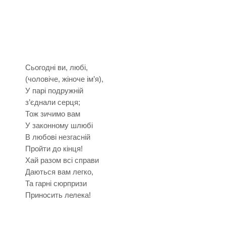
Сьогодні ви, любі,
(чоловіче, жіноче ім’я),
У парі подружній
з’єднали серця;
Тож зичимо вам
У законному шлюбі
В любові незгасній
Пройти до кінця!
Хай разом всі справи
Даються вам легко,
Та гарні сюрпризи
Приносить лелека!