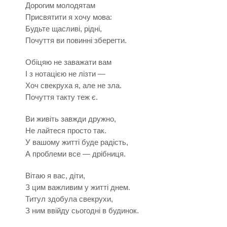
Дорогим молодятам
Присвятити я хочу мова:
Будьте щасливі, рідні,
Почуття ви повинні зберегти.
Обіцяю не заважати вам
І з нотацією не лізти —
Хоч свекруха я, але не зла.
Почуття такту теж є.
Ви живіть завжди дружно,
Не лайтеся просто так.
У вашому житті буде радість,
А проблеми все — дрібниця.
Вітаю я вас, діти,
З цим важливим у житті днем.
Титул здобула свекрухи,
З ним ввійду сьогодні в будинок.