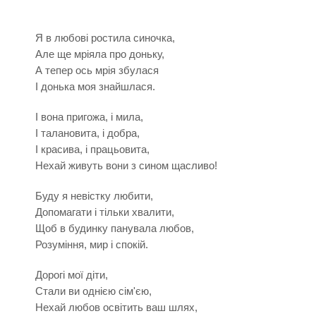
Я в любові ростила синочка,
Але ще мріяла про доньку,
А тепер ось мрія збулася
І донька моя знайшлася.
І вона пригожа, і мила,
І талановита, і добра,
І красива, і працьовита,
Нехай живуть вони з сином щасливо!
Буду я невістку любити,
Допомагати і тільки хвалити,
Щоб в будинку панувала любов,
Розуміння, мир і спокій.
Дорогі мої діти,
Стали ви однією сім'єю,
Нехай любов освітить ваш шлях,