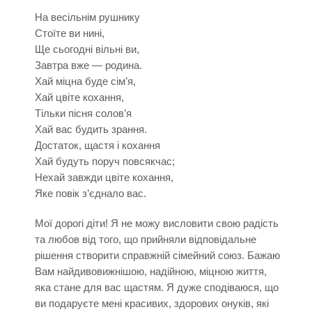
На весільнім рушнику
Стоїте ви нині,
Ще сьогодні вільні ви,
Завтра вже — родина.
Хай міцна буде сім’я,
Хай цвіте кохання,
Тільки пісня солов’я
Хай вас будить зрання.
Достаток, щастя і кохання
Хай будуть поруч повсякчас;
Нехай завжди цвіте кохання,
Яке повік з’єднало вас.
Мої дорогі діти! Я не можу висловити свою радість
та любов від того, що прийняли відповідальне
рішення створити справжній сімейний союз. Бажаю
Вам найдивовижнішою, надійною, міцною життя,
яка стане для вас щастям. Я дуже сподіваюся, що
ви подаруєте мені красивих, здорових онуків, які