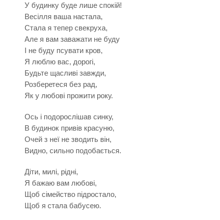
У будинку буде лише спокій!
Весілля ваша настала,
Стала я тепер свекруха,
Але я вам заважати не буду
І не буду псувати кров,
Я люблю вас, дорогі,
Будьте щасливі завжди,
Розберетеся без рад,
Як у любові прожити року.
Ось і подорослішав синку,
В будинок привів красуню,
Очей з неї не зводить він,
Видно, сильно подобається.
Діти, милі, рідні,
Я бажаю вам любові,
Щоб сімейство підростало,
Щоб я стала бабусею.